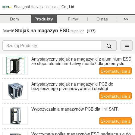
Shanghai Herzesd Industrial Co., Ltd
Dom
Produkty
Filmy
O nas
>>
Stojak na magazyn ESD
Jakość
supplier.
(137)
Antystatyczny stojak na magazynki z aluminium ESD
ze stopu aluminium Łatwy montaż dla przemysłu
Skontaktuj się z
nami
Antystatyczny stojak na magazynki PCB do
bezpiecznego przechowywania i obsługi
Skontaktuj się z
nami
Wypożyczalnia magazynów PCB dla linii SMT.
Skontaktuj się z
nami
Wytrzymała półka magazynów ESD nadająca się do