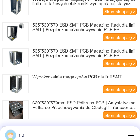
linii montażowych elektroniki wymagającej statycznej
kontroli i zorganizowanego przechowywania
Skontaktuj się z
dokumentów
nami
535*530*570 ESD SMT PCB Magazine Rack dla linii
SMT | Bezpieczne przechowywanie PCB ESD
Skontaktuj się z
nami
535*530*570 ESD SMT PCB Magazine Rack dla linii
SMT | Bezpieczne przechowywanie PCB ESD
Skontaktuj się z
nami
Wypożyczalnia magazynów PCB dla linii SMT.
Skontaktuj się z
nami
630*530*570mm ESD Półka na PCB | Antystatyczna
Półka do Przechowywania do Obsługi i Transportu
PCB
Skontaktuj się z
nami
Antystatyczny stojak na magazynki PCB do obsługi
SMT
info