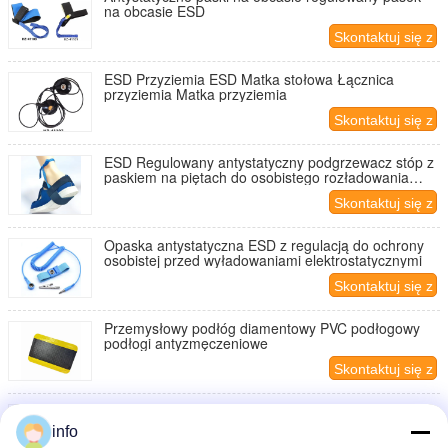
na obcasie ESD
Skontaktuj się z
nami
ESD Przyziemia ESD Matka stołowa Łącznica
przyziemia Matka przyziemia
Skontaktuj się z
nami
ESD Regulowany antystatyczny podgrzewacz stóp z
paskiem na piętach do osobistego rozładowania
elektrostatycznego
Skontaktuj się z
nami
Opaska antystatyczna ESD z regulacją do ochrony
osobistej przed wyładowaniami elektrostatycznymi
Skontaktuj się z
nami
Przemysłowy podłóg diamentowy PVC podłogowy
podłogi antyzmęczeniowe
Skontaktuj się z
nami
Przemysłowy podłogowy matowiec z PVC
powierzchnia z PVC + matowiec przeciwzmęczenia z
info
pianki z PVC