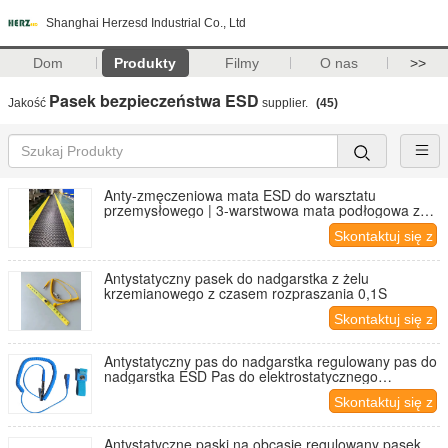
Shanghai Herzesd Industrial Co., Ltd
Dom
Produkty
Filmy
O nas
>>
Pasek bezpieczeństwa ESD
Jakość
supplier.
(45)
Anty-zmęczeniowa mata ESD do warsztatu
przemysłowego | 3-warstwowa mata podłogowa z
żółtym obrzeżem
Skontaktuj się z
nami
Antystatyczny pasek do nadgarstka z żelu
krzemianowego z czasem rozpraszania 0,1S
Skontaktuj się z
nami
Antystatyczny pas do nadgarstka regulowany pas do
nadgarstka ESD Pas do elektrostatycznego
rozładowania
Skontaktuj się z
nami
Antystatyczne paski na obcasie regulowany pasek