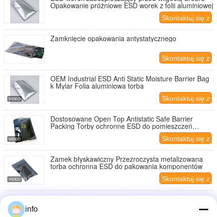
Opakowanie próżniowe ESD worek z folii aluminiowej
Skontaktuj się z
nami
Zamknięcie opakowania antystatycznego
Skontaktuj się z
nami
OEM Industrial ESD Anti Static Moisture Barrier Bag
k Mylar Folia aluminiowa torba
Skontaktuj się z
nami
Dostosowane Open Top Antistatic Safe Barrier
Packing Torby ochronne ESD do pomieszczeń
czystych
Skontaktuj się z
nami
Zamek błyskawiczny Przezroczysta metalizowana
torba ochronna ESD do pakowania komponentów
Skontaktuj się z
nami
ESD Bariera antystatyczna Torba antystatyczna
Małe opakowanie Drukowanie torby Dostosowane
info