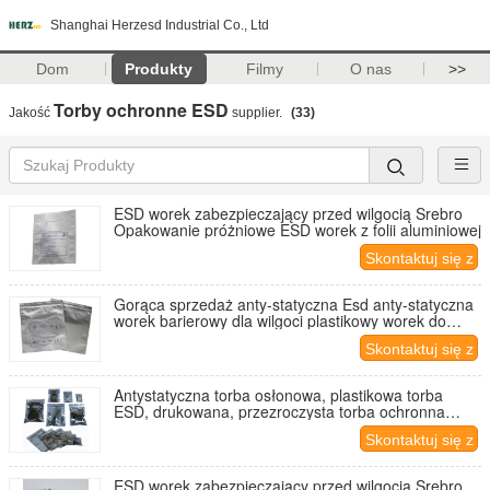
Shanghai Herzesd Industrial Co., Ltd
Dom
Produkty
Filmy
O nas
>>
Torby ochronne ESD
Jakość
supplier.
(33)
ESD worek zabezpieczający przed wilgocią Srebro
Opakowanie próżniowe ESD worek z folii aluminiowej
Skontaktuj się z
nami
Gorąca sprzedaż anty-statyczna Esd anty-statyczna
worek barierowy dla wilgoci plastikowy worek do
pakowania próżniowego
Skontaktuj się z
nami
Antystatyczna torba osłonowa, plastikowa torba
ESD, drukowana, przezroczysta torba ochronna
antystatyczna
Skontaktuj się z
nami
ESD worek zabezpieczający przed wilgocią Srebro