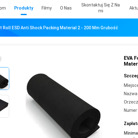
Skontaktuj Się Z Na
om
Produkty
Filmy
O Nas
Aktu
Mi
 Roll ESD Anti Shock Packing Material 2 - 200 Mm Grubość
EVA F
Mater
Szczeg
Miejsc
Nazwa 
Orzecz
Numer 
Zapłat
Minima