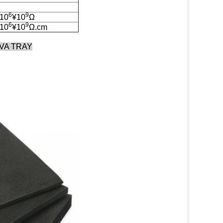
6
9
10
¥10
Ω
6
9
10
¥10
Ω.cm
VA TRAY