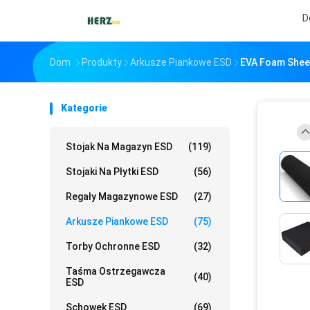
D
Dom
Produkty
Arkusze Piankowe ESD
EVA Foam Sheet
Kategorie
Stojak Na Magazyn ESD
(119)
Stojaki Na Płytki ESD
(56)
Regały Magazynowe ESD
(27)
Arkusze Piankowe ESD
(75)
Torby Ochronne ESD
(32)
Taśma Ostrzegawcza
(40)
ESD
Schowek ESD
(69)