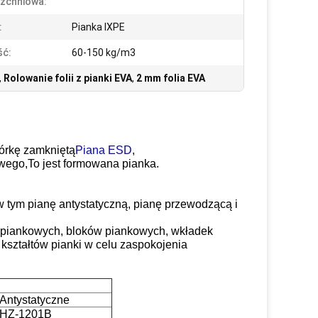
zchniowa:
:
Pianka IXPE
ść:
60-150 kg/m3
,
Rolowanie folii z pianki EVA
,
2 mm folia EVA
órkę zamkniętą
Piana ESD
,
owego,
To jest formowana pianka.
.
w tym pianę antystatyczną, pianę przewodzącą i
y piankowych, bloków piankowych, wkładek
kształtów pianki w celu zaspokojenia
Antystatyczne
HZ-1201B