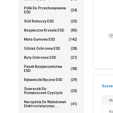
Półki Do Przechowywania
(24)
ESD
Stół Roboczy ESD
(25)
Bezpieczne Krzesła ESD
(85)
Mata Gumowa ESD
(142)
Odzież Ochronna ESD
(28)
Buty Ochronne ESD
(27)
Pasek Bezpieczeństwa
(38)
ESD
Rękawiczki Ręczne ESD
(29)
Szczeg
Ściereczki Do
(20)
Pomieszczeń Czystych
Ma
Narzędzia Do Wyładowań
(41)
Elektrostatycznyc...
Ko