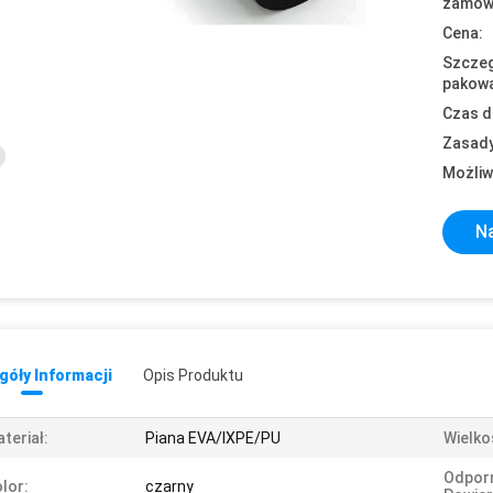
zamówi
Cena:
Szczeg
pakowa
Czas d
Zasady
Możliw
Na
óły Informacji
Opis Produktu
teriał:
Piana EVA/IXPE/PU
Wielko
Odpor
lor:
czarny