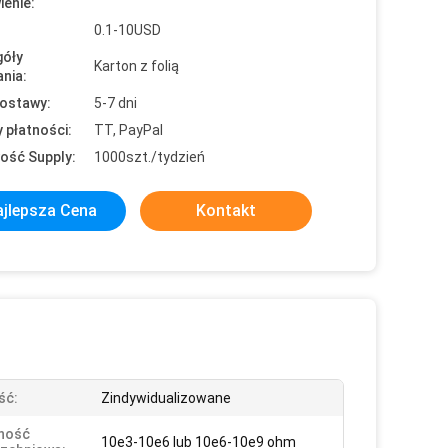
enie:
0.1-10USD
óły
Karton z folią
nia:
ostawy:
5-7 dni
 płatności:
TT, PayPal
ość Supply:
1000szt./tydzień
jlepsza Cena
Kontakt
ść:
Zindywidualizowane
ność
10e3-10e6 lub 10e6-10e9 ohm