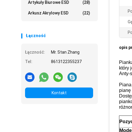
Artykuły Biurowe ESD
(28)
Po
Arkusz Akrylowy ESD
(22)
G
Po
Łączność
opis p
Łączność:
Mr. Stan Zhang
Tel:
8613122355237
Piank
który
Anty-
Piana
pianę 
Kontakt
Dostę
piank
różno
Pozyc
Mode