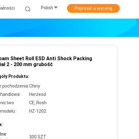
Polish
alności
Poprosić o wycenę
oam Sheet Roll ESD Anti Shock Packing
ial 2 - 200 mm grubość
óły Produktu:
e pochodzenia:
Chiny
handlowa:
Herzesd
nictwo:
CE, Rosh
modelu:
HZ-1202
a:
lne
300 SZT