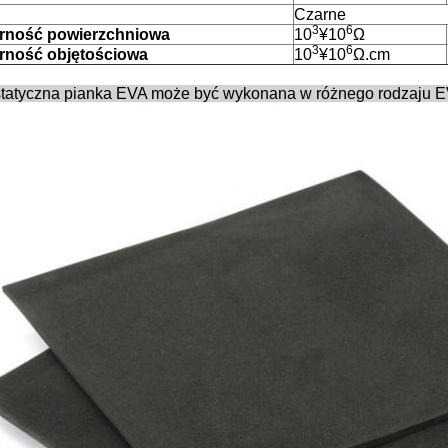
Czarne
3
6
rność powierzchniowa
10
¥10
Ω
3
6
rność objętościowa
10
¥10
Ω.cm
statyczna pianka EVA może być wykonana w różnego rodzaju
E