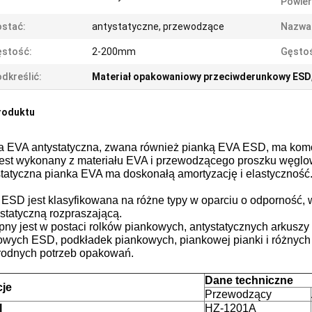
Powier
stać:
antystatyczne, przewodzące
Nazwa
ęstość:
2-200mm
Gęsto
dkreślić:
Materiał opakowaniowy przeciwderunkowy ESD
roduktu
a EVA antystatyczna, zwana również pianką EVA ESD, ma kom
 jest wykonany z materiału EVA i przewodzącego proszku węgl
statyczna pianka EVA ma doskonałą amortyzację i elastyczność
 ESD jest klasyfikowana na różne typy w oparciu o odporność, 
statyczną rozpraszającą.
pny jest w postaci rolków piankowych, antystatycznych arkusz
owych ESD, podkładek piankowych, piankowej pianki i różnych 
rodnych potrzeb opakowań.
Dane techniczne
je
Przewodzący
l
HZ-1201A