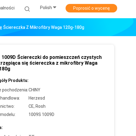
Polish
alności
Poprosić o wycenę
ę Ściereczka Z Mikrofibry Waga 120g-180g
 1009D Ściereczki do pomieszczeń czystych
trzępiąca się ściereczka z mikrofibry Waga
180g
óły Produktu:
e pochodzenia:
CHINY
handlowa:
Herzesd
nictwo:
CE, Rosh
modelu:
1009S 1009D
a: