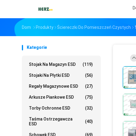
D
Dom
Produkty
Ściereczki Do Pomieszczeń Czystych
Kategorie
Stojak Na Magazyn ESD
(119)
Stojaki Na Płytki ESD
(56)
Regały Magazynowe ESD
(27)
Arkusze Piankowe ESD
(75)
Torby Ochronne ESD
(32)
Taśma Ostrzegawcza
(40)
ESD
Schowek ESD
(69)