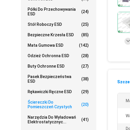
Półki Do Przechowywania
(24)
ESD
Stół Roboczy ESD
(25)
Bezpieczne Krzesła ESD
(85)
Mata Gumowa ESD
(142)
Odzież Ochronna ESD
(28)
Buty Ochronne ESD
(27)
Pasek Bezpieczeństwa
(38)
ESD
Szczeg
Rękawiczki Ręczne ESD
(29)
Ma
Ściereczki Do
(20)
Pomieszczeń Czystych
W
Narzędzia Do Wyładowań
(41)
Elektrostatycznyc...
D