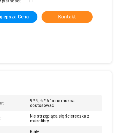
 płatności:
TT
jlepsza Cena
Kontakt
9 * 9, 6 * 6 '' inne można
r:
dostosować
Nie strzępiąca się ściereczka z
:
mikrofibry
Biały