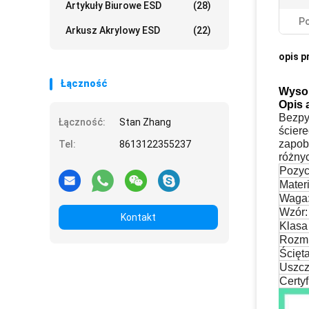
Artykuły Biurowe ESD
(28)
Po
Arkusz Akrylowy ESD
(22)
opis p
Łączność
Wysok
Opis 
Bezpy
Łączność:
Stan Zhang
ścier
zapob
Tel:
8613122355237
różny
Pozyc
Materi
Waga
Wzór:
Kontakt
Klasa
Rozmi
Ścięt
Uszcz
Certyf