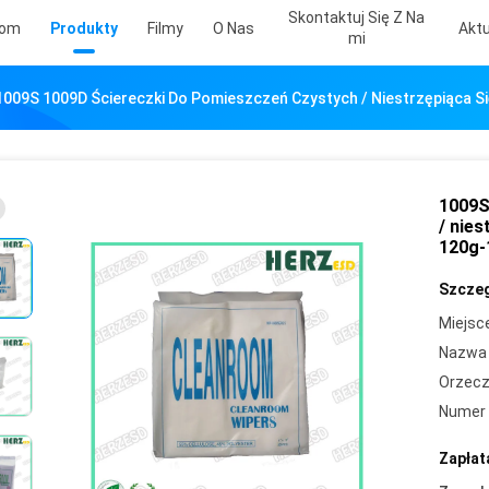
Skontaktuj Się Z Na
om
Produkty
Filmy
O Nas
Aktu
Mi
1009S 1009D Ściereczki Do Pomieszczeń Czystych / Niestrzępiąca Si
1009S
/ nies
120g-
Szczeg
Miejsc
Nazwa 
Orzecz
Numer 
Zapłat