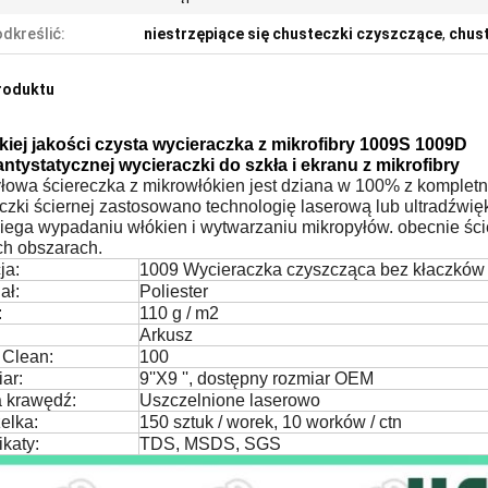
dkreślić:
niestrzępiące się chusteczki czyszczące
,
chus
roduktu
iej jakości czysta wycieraczka z mikrofibry 1009S 1009D
antystatycznej wycieraczki do szkła i ekranu z mikrofibry
łowa ściereczka z mikrowłókien jest dziana w 100% z kompletne
eczki ściernej zastosowano technologię laserową lub ultradźwi
iega wypadaniu włókien i wytwarzaniu mikropyłów. obecnie ści
ch obszarach.
ja:
1009 Wycieraczka czyszcząca bez kłaczków
ał:
Poliester
:
110 g / m2
Arkusz
 Clean:
100
ar:
9''X9 '', dostępny rozmiar OEM
a krawędź:
Uszczelnione laserowo
elka:
150 sztuk / worek, 10 worków / ctn
ikaty:
TDS, MSDS, SGS