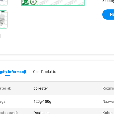
Zasady
Na
óły Informacji
Opis Produktu
teriał:
poliester
Rozmia
aga:
120g-180g
Nazwa
ostosować:
Dostępna
Kolor: