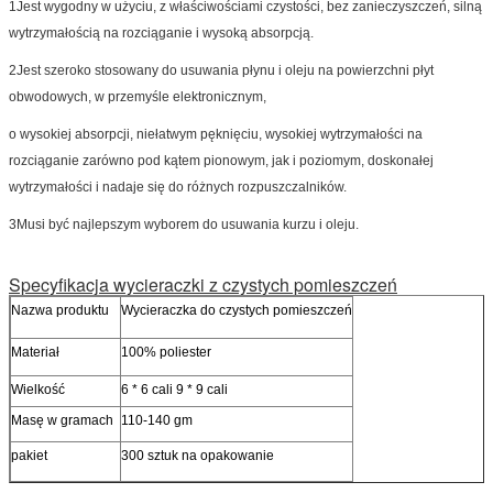
1Jest wygodny w użyciu, z właściwościami czystości, bez zanieczyszczeń, silną
wytrzymałością na rozciąganie i wysoką absorpcją.
2Jest szeroko stosowany do usuwania płynu i oleju na powierzchni płyt
obwodowych, w przemyśle elektronicznym,
o wysokiej absorpcji, niełatwym pęknięciu, wysokiej wytrzymałości na
rozciąganie zarówno pod kątem pionowym, jak i poziomym, doskonałej
wytrzymałości i nadaje się do różnych rozpuszczalników.
3Musi być najlepszym wyborem do usuwania kurzu i oleju.
Specyfikacja wycieraczki z czystych pomieszczeń
Nazwa produktu
Wycieraczka do czystych pomieszczeń
Materiał
100% poliester
Wielkość
6 * 6 cali 9 * 9 cali
Masę w gramach
110-140 gm
pakiet
300 sztuk na opakowanie