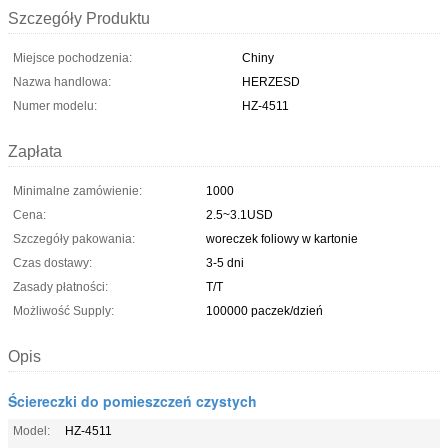
Szczegóły Produktu
Miejsce pochodzenia:
Chiny
Nazwa handlowa:
HERZESD
Numer modelu:
HZ-4511
Zapłata
Minimalne zamówienie:
1000
Cena:
2.5~3.1USD
Szczegóły pakowania:
woreczek foliowy w kartonie
Czas dostawy:
3-5 dni
Zasady płatności:
T/T
Możliwość Supply:
100000 paczek/dzień
Opis
Ściereczki do pomieszczeń czystych
Model:
HZ-4511