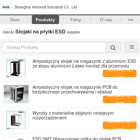
Shanghai Herzesd Industrial Co., Ltd
Dom
Produkty
Filmy
O nas
>>
Stojaki na płytki ESD
Jakość
supplier.
Antystatyczny stojak na magazynki z aluminium ESD
ze stopu aluminium Łatwy montaż dla przemysłu
Skontaktuj się z
nami
Antystatyczny stojak na magazynki PCB do
bezpiecznego przechowywania i obsługi
Skontaktuj się z
nami
Wyroby z materiałów objętych niniejszym
rozporządzeniem
Skontaktuj się z
nami
ESD SMT Magazynowa półka do płytek PCB