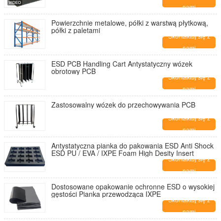
nami
Powierzchnie metalowe, półki z warstwą płytkową,
półki z paletami
Skontaktuj się z
nami
ESD PCB Handling Cart Antystatyczny wózek
obrotowy PCB
Skontaktuj się z
nami
Zastosowalny wózek do przechowywania PCB
Skontaktuj się z
nami
Antystatyczna pianka do pakowania ESD Anti Shock
ESD PU / EVA / IXPE Foam High Desity Insert
Skontaktuj się z
nami
Dostosowane opakowanie ochronne ESD o wysokiej
gęstości Pianka przewodząca IXPE
Skontaktuj się z
nami