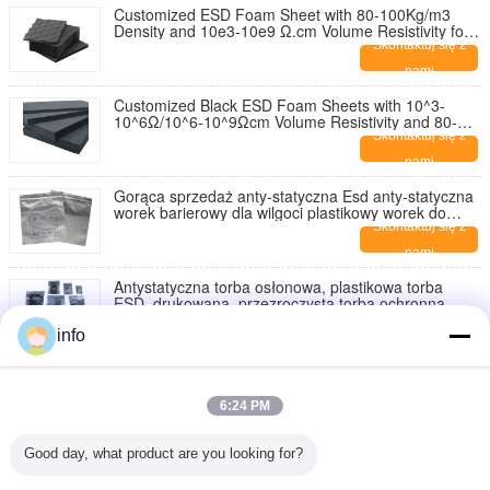
Customized ESD Foam Sheet with 80-100Kg/m3
Density and 10e3-10e9 Ω.cm Volume Resistivity for
Electronics Packing
Skontaktuj się z
nami
Customized Black ESD Foam Sheets with 10^3-
10^6Ω/10^6-10^9Ωcm Volume Resistivity and 80-
100 kg/m³ Density for Permanent Anti-Static
Skontaktuj się z
Electronics Packing
nami
Gorąca sprzedaż anty-statyczna Esd anty-statyczna
worek barierowy dla wilgoci plastikowy worek do
pakowania próżniowego
Skontaktuj się z
nami
Antystatyczna torba osłonowa, plastikowa torba
ESD, drukowana, przezroczysta torba ochronna
antystatyczna
Skontaktuj się z
info
nami
ESD worek zabezpieczający przed wilgocią Srebro
Opakowanie próżniowe ESD worek z folii aluminiowej
6:24 PM
Skontaktuj się z
nami
Good day, what product are you looking for?
Zamknięcie opakowania antystatycznego