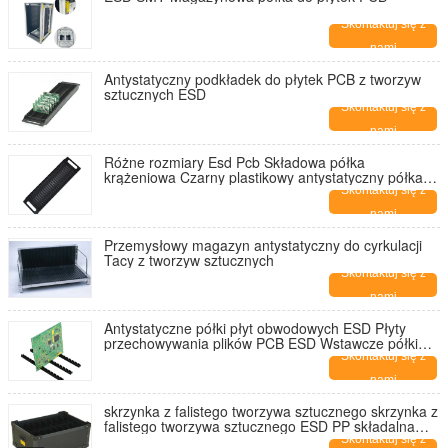
Skontaktuj się z
nami
Antystatyczny podkładek do płytek PCB z tworzyw
sztucznych ESD
Skontaktuj się z
nami
Różne rozmiary Esd Pcb Składowa półka
krążeniowa Czarny plastikowy antystatyczny półka
krążeniowa ESD
Skontaktuj się z
nami
Przemysłowy magazyn antystatyczny do cyrkulacji
Tacy z tworzyw sztucznych
Skontaktuj się z
nami
Antystatyczne półki płyt obwodowych ESD Płyty
przechowywania plików PCB ESD Wstawcze półki
PCB
Skontaktuj się z
nami
skrzynka z falistego tworzywa sztucznego skrzynka z
falistego tworzywa sztucznego ESD PP składalna
antystatyczna
Skontaktuj się z