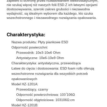
zapewni ci ochronę przed rozładowaniem elektrostatycznym,
nie szukaj więcej niż naszych folii ESD.Z ich łatwymi opcjami
dostosowywania, szeroki zakres grubości i niezawodna
wydajność, są idealnym wyborem dla każdego, kto szuka
wszechstronnego i niezawodnego rozwiązania opakowania.
Charakterystyka:
Nazwa produktu: Płyty piankowe ESD
Odporność powierzchni:
Przewodnik: 10e3-10e6 Ohm
Antystatyczne: 10e6-10e9 Ohm
Charakterystyka: antystatyczna, przewodząca
Łatwe do cięcia i dostosowania: ESD foam rolls oferują
wszechstronne rozwiązania dla wszystkich potrzeb
opakowaniowych
Model HZ-1201A:
Przewodzący, czarny
Odporność powierzchniowa: 103 ̊106Ω
Odporność objętościowa: 103106Ω.cm
Model HZ-1201B: