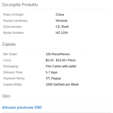
Szczegóły Produktu
Place of Origin:
China
Nazwa handlowa:
Herzesd
Orzecznictwo:
CE, Rosh
Model Number:
HZ-1204
Zapłata
Min Order:
100 Piece/Pieces
Cena:
$0.20 - $10.00 / Piece
Packaging:
Film Carton with pallet
Delivery Time:
5-7 days
Payment Terms:
T/T, Paypal
Supply Ability:
1000 Set/Sets per Week
Opis
Arkusze piankowe ESD