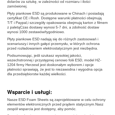
dolarów za sztukę, w zależności od rozmiaru i ilości
zamówionej.
Płyty piankowe ESD są produkowane w Chinach i posiadają
certyfikat CE i Rosh. Dostępne warunki płatności obejmują
T/T i Paypal,i szczegóły opakowania obejmują karton z filmem
z paletąCzas dostawy wynosi 5-7 dni, a zdolność dostaw
wynosi 1000 zestawów/tygodniowo.
Płyty piankowe ESD nadają się do różnych zastosowań i
scenariuszy.i innych gałęzi przemysłu, w których ochrona
przed rozładowaniem elektrostatycznym jest niezbędna.
Podsumowując, jeśli szukasz wysokiej jakości,
wszechstronnej i przystępnej cenowo folii ESD, model HZ-
1204 firmy Herzesd jest doskonałym wyborem.i opcje
płatności sprawiają, że jest to niezawodna i wygodna opcja
dla przedsiębiorstw każdej wielkości.
Wsparcie i usługi:
Nasze ESD Foam Sheets są zaprojektowane w celu ochrony
elementów elektronicznych przed prądem statycznym.Nasz
zespół wsparcia jest dostępny, aby pomóc.