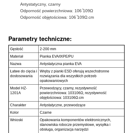
Antystatyczny, czarny
Odporność powierzchniowa: 106 ̊109Ω
Odporność objętościowa: 106 ̊109Ω.cm
Parametry techniczne:
Gęstość
2-200 mm
Materiał
Pianka EVA/IXPE/PU
Nazwa
Antystatyczna pianka EVA
Łatwe do cięcia i
Wręby z pianki ESD oferują wszechstronne
dostosowania
rozwiązania dla wszystkich potrzeb
opakowaniowych
Model HZ-
Przewodzący, czarny, rezystywność
1201A
powierzchniowa: 103106Ω, rezystywność
objętościowa: 103106Ω.cm
Charakter
Antystatyczne, przewodzące
Kolor
Czarne
Wnioski
Opakowania komponentów elektronicznych,
stanowiska robocze przemysłowe, wysyłka i
obsługa, organizacja narzędzi