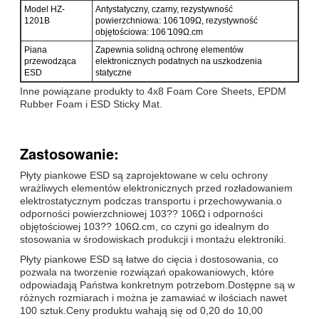
Model HZ-
Antystatyczny, czarny, rezystywność
1201B
powierzchniowa: 106 ̊109Ω, rezystywność
objętościowa: 106 ̊109Ω.cm
Piana
Zapewnia solidną ochronę elementów
przewodząca
elektronicznych podatnych na uszkodzenia
ESD
statyczne
Inne powiązane produkty to 4x8 Foam Core Sheets, EPDM
Rubber Foam i ESD Sticky Mat.
Zastosowanie:
Płyty piankowe ESD są zaprojektowane w celu ochrony
wrażliwych elementów elektronicznych przed rozładowaniem
elektrostatycznym podczas transportu i przechowywania.o
odporności powierzchniowej 103?? 106Ω i odporności
objętościowej 103?? 106Ω.cm, co czyni go idealnym do
stosowania w środowiskach produkcji i montażu elektroniki.
Płyty piankowe ESD są łatwe do cięcia i dostosowania, co
pozwala na tworzenie rozwiązań opakowaniowych, które
odpowiadają Państwa konkretnym potrzebom.Dostępne są w
różnych rozmiarach i można je zamawiać w ilościach nawet
100 sztuk.Ceny produktu wahają się od 0,20 do 10,00