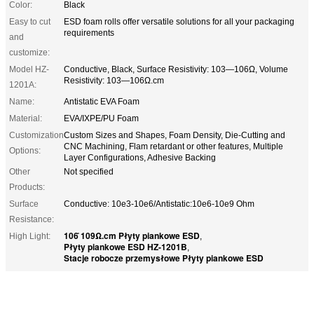
Color:
Black
Easy to cut
ESD foam rolls offer versatile solutions for all your packaging
requirements
and
customize:
Model HZ-
Conductive, Black, Surface Resistivity: 103—106Ω, Volume
Resistivity: 103—106Ω.cm
1201A:
Name:
Antistatic EVA Foam
Material:
EVA/IXPE/PU Foam
Customization
Custom Sizes and Shapes, Foam Density, Die-Cutting and
CNC Machining, Flam retardant or other features, Multiple
Options:
Layer Configurations, Adhesive Backing
Other
Not specified
Products:
Surface
Conductive: 10e3-10e6/Antistatic:10e6-10e9 Ohm
Resistance:
106 ̊109Ω.cm Płyty piankowe ESD
High Light:
,
Płyty piankowe ESD HZ-1201B
,
Stacje robocze przemysłowe Płyty piankowe ESD