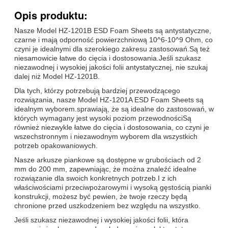
Opis produktu:
Nasze Model HZ-1201B ESD Foam Sheets są antystatyczne,
czarne i mają odporność powierzchniową 10^6-10^9 Ohm, co
czyni je idealnymi dla szerokiego zakresu zastosowań.Są też
niesamowicie łatwe do cięcia i dostosowania.Jeśli szukasz
niezawodnej i wysokiej jakości folii antystatycznej, nie szukaj
dalej niż Model HZ-1201B.
Dla tych, którzy potrzebują bardziej przewodzącego
rozwiązania, nasze Model HZ-1201A ESD Foam Sheets są
idealnym wyborem.sprawiają, że są idealne do zastosowań, w
których wymagany jest wysoki poziom przewodnościSą
również niezwykle łatwe do cięcia i dostosowania, co czyni je
wszechstronnym i niezawodnym wyborem dla wszystkich
potrzeb opakowaniowych.
Nasze arkusze piankowe są dostępne w grubościach od 2
mm do 200 mm, zapewniając, że można znaleźć idealne
rozwiązanie dla swoich konkretnych potrzeb.I z ich
właściwościami przeciwpożarowymi i wysoką gęstością pianki
konstrukcji, możesz być pewien, że twoje rzeczy będą
chronione przed uszkodzeniem bez względu na wszystko.
Jeśli szukasz niezawodnej i wysokiej jakości folii, która