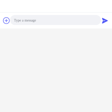
Kontakt
Poprosić o
wycenę
Photo
Video Call
Audio Call