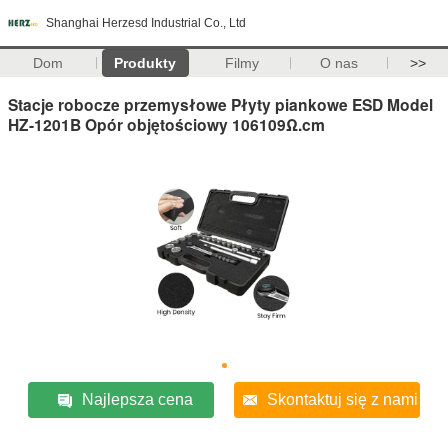
Shanghai Herzesd Industrial Co., Ltd
Dom
Produkty
Filmy
O nas
>>
Stacje robocze przemysłowe Płyty piankowe ESD Model
HZ-1201B Opór objętościowy 106109Ω.cm
Najlepsza cena
Skontaktuj się z nami