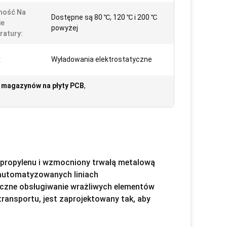
ność Na
Dostępne są 80 ℃, 120 ℃ i 200 ℃
ie
powyżej
atury:
:
Wyładowania elektrostatyczne
 magazynów na płyty PCB
,
propylenu i wzmocniony trwałą metalową
zautomatyzowanych liniach
czne obsługiwanie wrażliwych elementów
transportu, jest zaprojektowany tak, aby