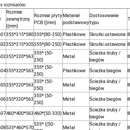
s rozmiarów:
Rozmiar
Rozmiar płyty
Materiał
Dostosowanie
l
zewnętrzny
T
PCB ((mm)
podstawowy
typu
((mm)
601
355*315*580
355*(80-250)
Plastikowe
Skrutki ustawione.
8
602
355*315*305
355*(80-250)
Plastikowe
Skrutki ustawione.
8
355* (50-
Ścieżka śruby /
603
355*320*563
Metal
8
250)
biegów
355* (50-
604
355*320*563
Plastikowe
Ścieżka biegów
8
250)
355* (50-
Ścieżka śruby /
605
355*320*563
Metal
8
250)
biegów
355* (50-
606
355*320*563
Metal
Ścieżka biegów
8
250)
Ścieżka śruby /
607
460*400*563
460*(50-330)
Metal
8
biegów
535* ((50-
Ścieżka śruby /
608
535*460*570
Metal
8