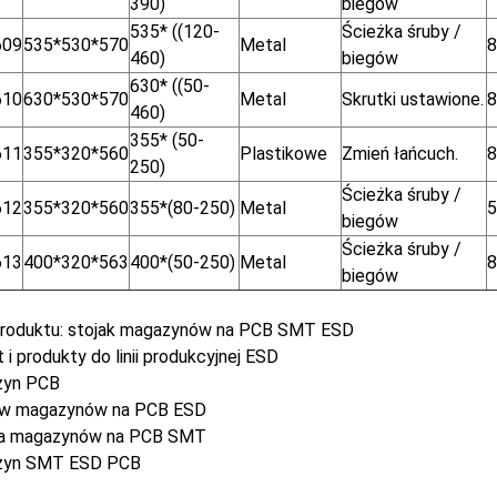
390)
biegów
535* ((120-
Ścieżka śruby /
609
535*530*570
Metal
8
460)
biegów
630* ((50-
610
630*530*570
Metal
Skrutki ustawione.
8
460)
355* (50-
611
355*320*560
Plastikowe
Zmień łańcuch.
8
250)
Ścieżka śruby /
612
355*320*560
355*(80-250)
Metal
5
biegów
Ścieżka śruby /
613
400*320*563
400*(50-250)
Metal
8
biegów
produktu: stojak magazynów na PCB SMT ESD
 i produkty do linii produkcyjnej ESD
zyn PCB
w magazynów na PCB ESD
a magazynów na PCB SMT
zyn SMT ESD PCB