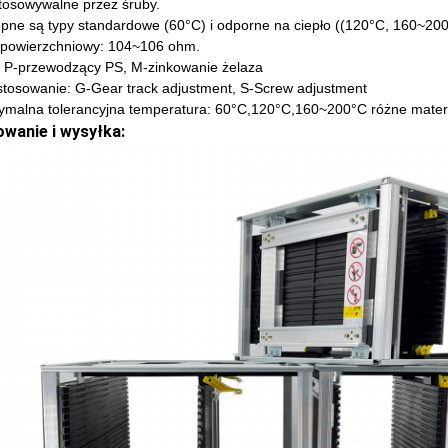
tosowywalne przez śruby.
pne są typy standardowe (60°C) i odporne na ciepło ((120°C, 160~200
powierzchniowy: 104~106 ohm.
 P-przewodzący PS, M-zinkowanie żelaza
stosowanie: G-Gear track adjustment, S-Screw adjustment
malna tolerancyjna temperatura: 60°C,120°C,160~200°C różne materi
wanie i wysyłka: