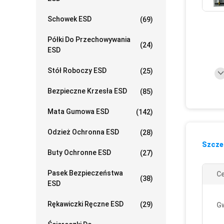
Schowek ESD
(69)
Półki Do Przechowywania
(24)
ESD
Stół Roboczy ESD
(25)
Bezpieczne Krzesła ESD
(85)
Mata Gumowa ESD
(142)
Odzież Ochronna ESD
(28)
Szczeg
Buty Ochronne ESD
(27)
Pasek Bezpieczeństwa
Ce
(38)
ESD
Rękawiczki Ręczne ESD
(29)
Gw