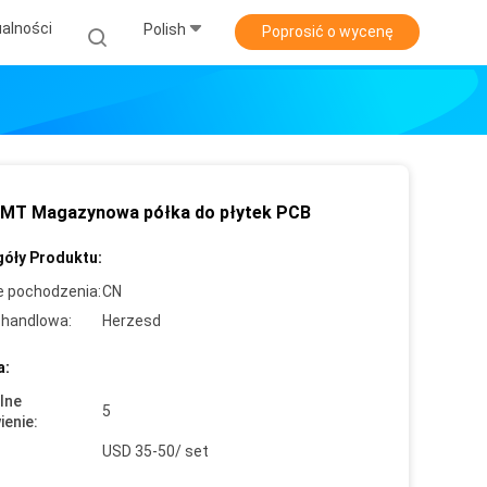
alności
Polish
Poprosić o wycenę
MT Magazynowa półka do płytek PCB
óły Produktu:
e pochodzenia:
CN
handlowa:
Herzesd
a:
lne
5
enie:
USD 35-50/ set