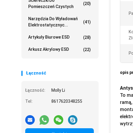
Ściereczki Do
(20)
Pomieszczeń Czystych
Pa
Narzędzia Do Wyładowań
(41)
Elektrostatycznyc...
K
Artykuły Biurowe ESD
(28)
Zł
Arkusz Akrylowy ESD
(22)
Po
opis p
Łączność
Antys
Łączność:
Molly Li
To ma
Tel:
8617620348255
ramą,
monta
elekt
wytrz