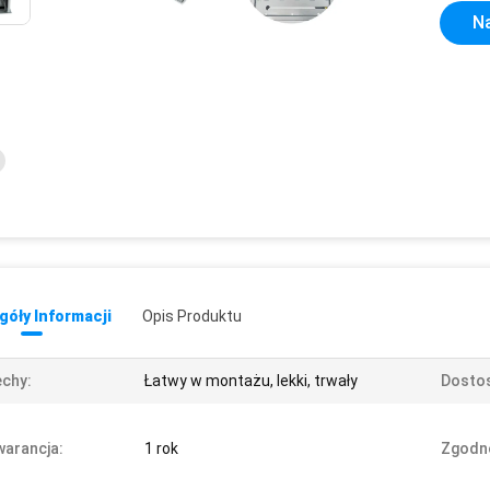
Na
óły Informacji
Opis Produktu
chy:
Łatwy w montażu, lekki, trwały
Dostos
arancja:
1 rok
Zgodn