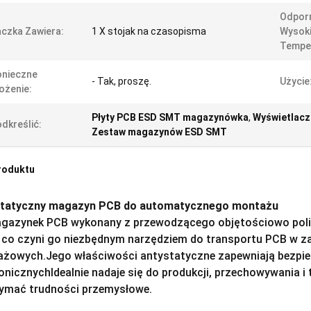
Odpor
czka Zawiera:
1 X stojak na czasopisma
Wysok
Temper
onieczne
- Tak, proszę.
Użycie
ożenie:
Płyty PCB ESD SMT magazynówka
,
Wyświetlacz
dkreślić:
Zestaw magazynów ESD SMT
roduktu
tatyczny magazyn PCB do automatycznego montażu
gazynek PCB wykonany z przewodzącego objętościowo poli
 co czyni go niezbędnym narzędziem do transportu PCB w 
żowych.Jego właściwości antystatyczne zapewniają bezpie
ronicznychIdealnie nadaje się do produkcji, przechowywania i 
ymać trudności przemysłowe.