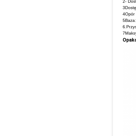
2- Dos
3Dostę
4Opór 
5Baza:
6.Przy
7Maksy
Opako