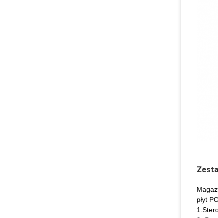
Zesta
Magazy
płyt P
1.Ster