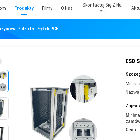
Skontaktuj Się Z Na
om
Produkty
Filmy
O Nas
Aktu
Mi
zynowa Półka Do Płytek PCB
ESD S
Szczeg
Miejsc
Nazwa 
Zapłat
Minima
zamówi
Cena: