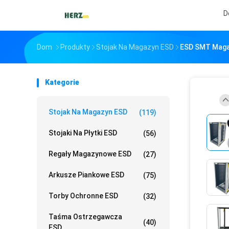
D
Dom
Produkty
Stojak Na Magazyn ESD
ESD SMT Maga
Kategorie
Stojak Na Magazyn ESD
(119)
Stojaki Na Płytki ESD
(56)
Regały Magazynowe ESD
(27)
Arkusze Piankowe ESD
(75)
Torby Ochronne ESD
(32)
Taśma Ostrzegawcza
(40)
ESD