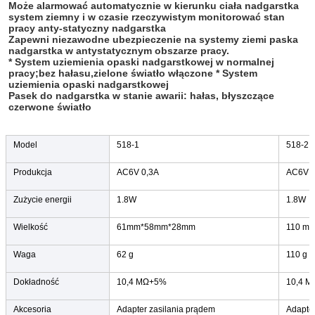
Może alarmować automatycznie w kierunku ciała nadgarstka
system ziemny i w czasie rzeczywistym monitorować stan
pracy anty-statyczny nadgarstka
Zapewni niezawodne ubezpieczenie na systemy ziemi paska
nadgarstka w antystatycznym obszarze pracy.
* System uziemienia opaski nadgarstkowej w normalnej
pracy;bez hałasu,zielone światło włączone * System
uziemienia opaski nadgarstkowej
Pasek do nadgarstka w stanie awarii: hałas, błyszczące
czerwone światło
Model
518-1
518-2
Produkcja
AC6V 0,3A
AC6V 0
Zużycie energii
1.8W
1.8W
Wielkość
61mm*58mm*28mm
110 m
Waga
62 g
110 g
Dokładność
10,4 MΩ+5%
10,4 
Akcesoria
Adapter zasilania prądem
Adapter