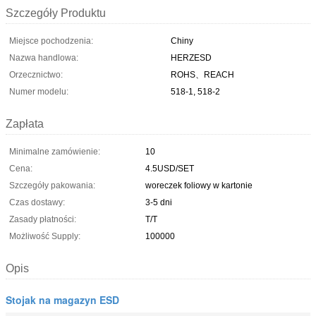
Szczegóły Produktu
Miejsce pochodzenia:
Chiny
Nazwa handlowa:
HERZESD
Orzecznictwo:
ROHS、REACH
Numer modelu:
518-1, 518-2
Zapłata
Minimalne zamówienie:
10
Cena:
4.5USD/SET
Szczegóły pakowania:
woreczek foliowy w kartonie
Czas dostawy:
3-5 dni
Zasady płatności:
T/T
Możliwość Supply:
100000
Opis
Stojak na magazyn ESD