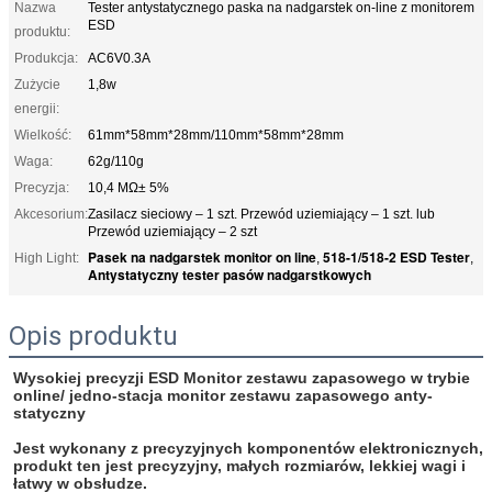
Nazwa
Tester antystatycznego paska na nadgarstek on-line z monitorem
ESD
produktu:
Produkcja:
AC6V0.3A
Zużycie
1,8w
energii:
Wielkość:
61mm*58mm*28mm/110mm*58mm*28mm
Waga:
62g/110g
Precyzja:
10,4 MΩ± 5%
Akcesorium:
Zasilacz sieciowy – 1 szt. Przewód uziemiający – 1 szt. lub
Przewód uziemiający – 2 szt
Pasek na nadgarstek monitor on line
518-1/518-2 ESD Tester
High Light:
,
,
Antystatyczny tester pasów nadgarstkowych
Opis produktu
Wysokiej precyzji ESD Monitor zestawu zapasowego w trybie
online/ jedno-stacja monitor zestawu zapasowego anty-
statyczny
Jest wykonany z precyzyjnych komponentów elektronicznych,
produkt ten jest precyzyjny, małych rozmiarów, lekkiej wagi i
łatwy w obsłudze.