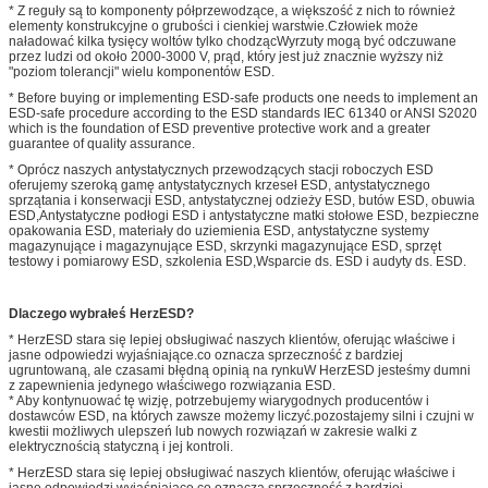
* Z reguły są to komponenty półprzewodzące, a większość z nich to również
elementy konstrukcyjne o grubości i cienkiej warstwie.Człowiek może
naładować kilka tysięcy woltów tylko chodzącWyrzuty mogą być odczuwane
przez ludzi od około 2000-3000 V, prąd, który jest już znacznie wyższy niż
"poziom tolerancji" wielu komponentów ESD.
* Before buying or implementing ESD-safe products one needs to implement an
ESD-safe procedure according to the ESD standards IEC 61340 or ANSI S2020
which is the foundation of ESD preventive protective work and a greater
guarantee of quality assurance.
* Oprócz naszych antystatycznych przewodzących stacji roboczych ESD
oferujemy szeroką gamę antystatycznych krzeseł ESD, antystatycznego
sprzątania i konserwacji ESD, antystatycznej odzieży ESD, butów ESD, obuwia
ESD,Antystatyczne podłogi ESD i antystatyczne matki stołowe ESD, bezpieczne
opakowania ESD, materiały do uziemienia ESD, antystatyczne systemy
magazynujące i magazynujące ESD, skrzynki magazynujące ESD, sprzęt
testowy i pomiarowy ESD, szkolenia ESD,Wsparcie ds. ESD i audyty ds. ESD.
Dlaczego wybrałeś HerzESD?
* HerzESD stara się lepiej obsługiwać naszych klientów, oferując właściwe i
jasne odpowiedzi wyjaśniające.co oznacza sprzeczność z bardziej
ugruntowaną, ale czasami błędną opinią na rynkuW HerzESD jesteśmy dumni
z zapewnienia jedynego właściwego rozwiązania ESD.
* Aby kontynuować tę wizję, potrzebujemy wiarygodnych producentów i
dostawców ESD, na których zawsze możemy liczyć.pozostajemy silni i czujni w
kwestii możliwych ulepszeń lub nowych rozwiązań w zakresie walki z
elektrycznością statyczną i jej kontroli.
* HerzESD stara się lepiej obsługiwać naszych klientów, oferując właściwe i