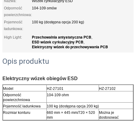
Nazwa:
Wózek cyrkulacyjny ESD
Odporność
104-109 omów
powierzchniowa:
Pojemność
100 kg (dostępna opcja 200 kg)
ładunkowa:
Przechowalnia antystatyczna PCB
High Light:
,
ESD wózek cyrkulacyjny PCB
,
Elektryczny wózek do przechowywania PCB
Opis produktu
Elektryczny wózek obiegów ESD
Model
HZ-27101
HZ-27102
Odporność
104-109 ohm
powierzchniowa
Pojemność ładunkowa
100 kg (dostępna opcja 200 kg)
Rozmiar konturu
660 mm × 445 mm/720 × 520
Można je
mm
dostosować