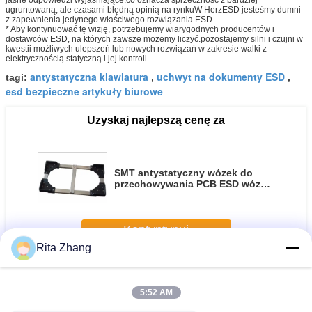
jasne odpowiedzi wyjaśniające.co oznacza sprzeczność z bardziej
ugruntowaną, ale czasami błędną opinią na rynkuW HerzESD jesteśmy dumni
z zapewnienia jedynego właściwego rozwiązania ESD.
* Aby kontynuować tę wizję, potrzebujemy wiarygodnych producentów i
dostawców ESD, na których zawsze możemy liczyć.pozostajemy silni i czujni w
kwestii możliwych ulepszeń lub nowych rozwiązań w zakresie walki z
elektrycznością statyczną i jej kontroli.
antystatyczna klawiatura
uchwyt na dokumenty ESD
tagi:
,
,
esd bezpieczne artykuły biurowe
Uzyskaj najlepszą cenę za
SMT antystatyczny wózek do
przechowywania PCB ESD wózek
do cyrkulacji PCB ESD wózek do
przechowywania PCB
Kontyntynuj
Rita Zhang
Artykuły biurowe ESD
Jeszcze
5:52 AM