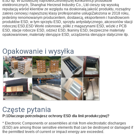
ESD itp.
W dzisiejszej najnowocześniejszej konkurencji produktów
elektronicznych, Shanghai Herzesd Industry Co., Ltd cieszy się wysoką
reputacją wśród klientów ze względu na doskonałą jakość produktu, rozsądny
zakres cenowy,i najwyższej klasy profesjonalne usługiZałożona w 2018 roku,
jesteśmy renomowanym producentem, dostawcą, eksporterem i handlowcem
produktów ESD, w tym sprzętu ESD, sprzętu antystatycznego, akcesoriów stacji
roboczej ESD,ESD Worki osłonowe, półki z magazynami ESD, wózki z PCB
ESD, stacje robocze ESD, odzież ESD, tkaniny ESD, bezpieczne materiały
opakowaniowe, materiały sterujące ESD, urządzenia sterujące statycznie itp.
Opakowanie i wysyłka
Częste pytania
P:1Dlaczego potrzebujesz ochrony ESD dla linii produkcyjnej?
* Electronic Components or assemblies at risk from electrostatic discharges
(ESD) are among those sensitive elements that can be destroyed or damaged if
the permitted levels of current or impact energy are exceeded.