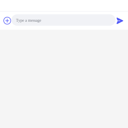
Kontakt
Poprosić o
wycenę
Photo
Video Call
Audio Call