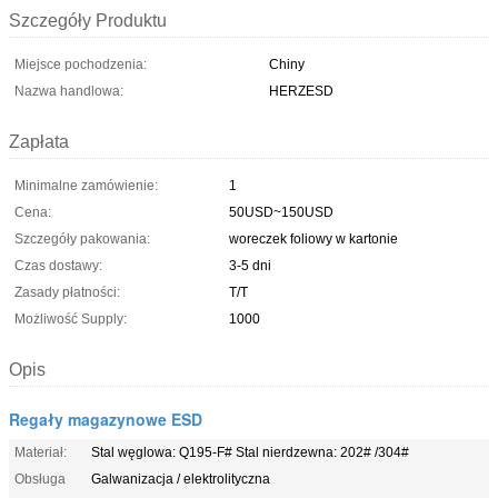
Szczegóły Produktu
Miejsce pochodzenia:
Chiny
Nazwa handlowa:
HERZESD
Zapłata
Minimalne zamówienie:
1
Cena:
50USD~150USD
Szczegóły pakowania:
woreczek foliowy w kartonie
Czas dostawy:
3-5 dni
Zasady płatności:
T/T
Możliwość Supply:
1000
Opis
Regały magazynowe ESD
Materiał:
Stal węglowa: Q195-F# Stal nierdzewna: 202# /304#
Obsługa
Galwanizacja / elektrolityczna