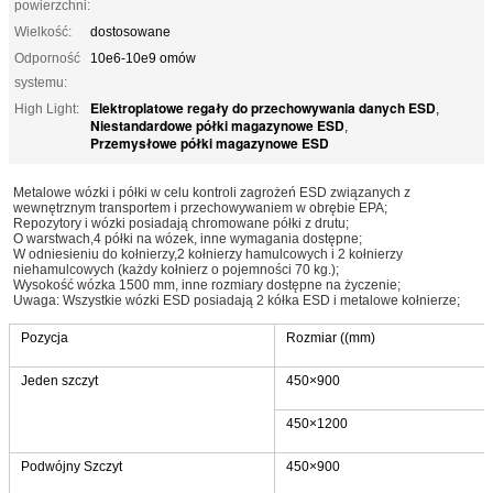
powierzchni:
Wielkość:
dostosowane
Odporność
10e6-10e9 omów
systemu:
Elektroplatowe regały do przechowywania danych ESD
High Light:
,
Niestandardowe półki magazynowe ESD
,
Przemysłowe półki magazynowe ESD
Metalowe wózki i półki w celu kontroli zagrożeń ESD związanych z
wewnętrznym transportem i przechowywaniem w obrębie EPA;
Repozytory i wózki posiadają chromowane półki z drutu;
O warstwach,4 półki na wózek, inne wymagania dostępne;
W odniesieniu do kołnierzy,2 kołnierzy hamulcowych i 2 kołnierzy
niehamulcowych (każdy kołnierz o pojemności 70 kg.);
Wysokość wózka 1500 mm, inne rozmiary dostępne na życzenie;
Uwaga: Wszystkie wózki ESD posiadają 2 kółka ESD i metalowe kołnierze;
Pozycja
Rozmiar ((mm)
Jeden szczyt
450×900
450×1200
Podwójny Szczyt
450×900