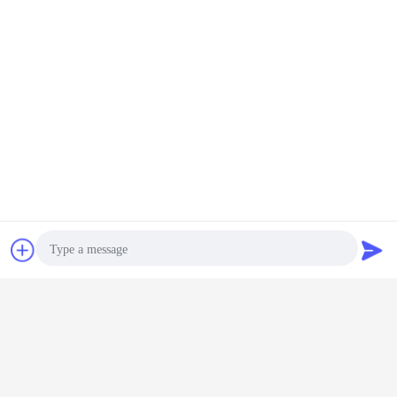
Kontakt
Poprosić o
wycenę
Photo
Video Call