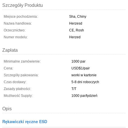
Szczegóły Produktu
Miejsce pochodzenia:
Sha, Chiny
Nazwa handlowa:
Herzesd
Orzecznictwo:
CE, Rosh
Numer modelu:
Herzed
Zapłata
Minimalne zamówienie:
1000 par
Cena:
USD$1/pair
Szczegóły pakowania:
worki w kartonie
Czas dostawy:
5-8 dni roboczych
Zasady płatności:
T/T
Możliwość Supply:
1000 par/tydzień
Opis
Rękawiczki ręczne ESD