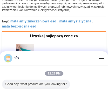
dostawców ESD, na których zawsze możemy liczyć.HerzESD jest solidnym
partnerem i razem z naszymi międzynarodowymi partnerami pozostajemy silni i
czujni w odniesieniu do możliwych ulepszeń lub nowych rozwiązań w zakresie
zwalczania i kontrolowania elektryczności statycznej.
mata anty zmęczeniowa esd
mata antystatyczna
tagi:
,
,
mata bezpieczna esd
Uzyskaj najlepszą cenę za
Antystatyczna mata stołowa
info
Antystatyczna mata stołowa ESD
Mata gumowa do elektronicznej
linii roboczej
Kontyntynuj
12:23 PM
Good day, what product are you looking for?
Mata gumowa ESD
Jeszcze