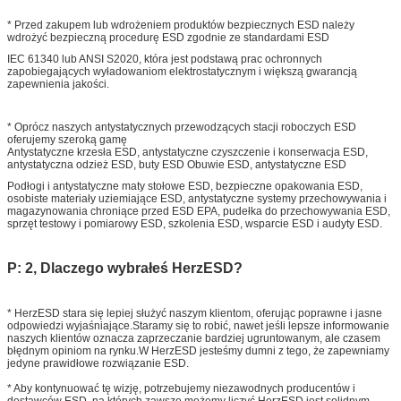
* Przed zakupem lub wdrożeniem produktów bezpiecznych ESD należy
wdrożyć bezpieczną procedurę ESD zgodnie ze standardami ESD
IEC 61340 lub ANSI S2020, która jest podstawą prac ochronnych
zapobiegających wyładowaniom elektrostatycznym i większą gwarancją
zapewnienia jakości.
* Oprócz naszych antystatycznych przewodzących stacji roboczych ESD
oferujemy szeroką gamę
Antystatyczne krzesła ESD, antystatyczne czyszczenie i konserwacja ESD,
antystatyczna odzież ESD, buty ESD Obuwie ESD, antystatyczne ESD
Podłogi i antystatyczne maty stołowe ESD, bezpieczne opakowania ESD,
osobiste materiały uziemiające ESD, antystatyczne systemy przechowywania i
magazynowania chroniące przed ESD EPA, pudełka do przechowywania ESD,
sprzęt testowy i pomiarowy ESD, szkolenia ESD, wsparcie ESD i audyty ESD.
P: 2, Dlaczego wybrałeś HerzESD?
* HerzESD stara się lepiej służyć naszym klientom, oferując poprawne i jasne
odpowiedzi wyjaśniające.Staramy się to robić, nawet jeśli lepsze informowanie
naszych klientów oznacza zaprzeczanie bardziej ugruntowanym, ale czasem
błędnym opiniom na rynku.W HerzESD jesteśmy dumni z tego, że zapewniamy
jedyne prawidłowe rozwiązanie ESD.
* Aby kontynuować tę wizję, potrzebujemy niezawodnych producentów i