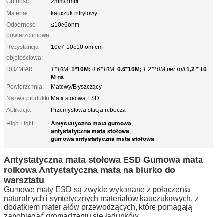
Grubość:
2mm/3mm
Materiał:
kauczuk nitrylowy
Odporność
≤10e6ohm
powierzchniowa:
Rezystancja
10e7-10e10 om·cm
objętościowa:
ROZMIAR:
1*10M;
1*10M;
0.6*10M;
0.6*10M;
1.2*10M per roll
1,2 * 10
M na
Powierzchnia:
Matowy/Błyszczący
Nazwa produktu:
Mata stołowa ESD
Aplikacja:
Przemysłowa stacja robocza
Antystatyczna mata gumowa
High Light:
,
antystatyczna mata stołowa
,
gumowa antystatyczna mata stołowa
Antystatyczna mata stołowa ESD Gumowa mata
rolkowa Antystatyczna mata na biurko do
warsztatu
Gumowe maty ESD są zwykle wykonane z połączenia
naturalnych i syntetycznych materiałów kauczukowych, z
dodatkiem materiałów przewodzących, które pomagają
zapobiegać gromadzeniu się ładunków