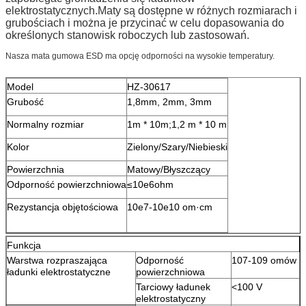
elektrostatycznych.Maty są dostępne w różnych rozmiarach i
grubościach i można je przycinać w celu dopasowania do
określonych stanowisk roboczych lub zastosowań.
Nasza mata gumowa ESD ma opcję odporności na wysokie temperatury.
Model
HZ-30617
Grubość
1,8mm, 2mm, 3mm
Normalny rozmiar
1m * 10m;1,2 m * 10 m
Kolor
Zielony/Szary/Niebieski
Powierzchnia
Matowy/Błyszczący
Odporność powierzchniowa
≤10e6ohm
Rezystancja objętościowa
10e7-10e10 om·cm
Funkcja
Warstwa rozpraszająca
Odporność
107-109 omów
ładunki elektrostatyczne
powierzchniowa
Tarciowy ładunek
<100 V
elektrostatyczny