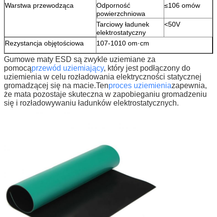
Warstwa przewodząca
Odporność
≤106 omów
powierzchniowa
Tarciowy ładunek
<50V
elektrostatyczny
Rezystancja objętościowa
107-1010 om·cm
Gumowe maty ESD są zwykle uziemiane za
pomocą
przewód uziemiający
, który jest podłączony do
uziemienia w celu rozładowania elektryczności statycznej
gromadzącej się na macie.Ten
proces uziemienia
zapewnia,
że ​​mata pozostaje skuteczna w zapobieganiu gromadzeniu
się i rozładowywaniu ładunków elektrostatycznych.