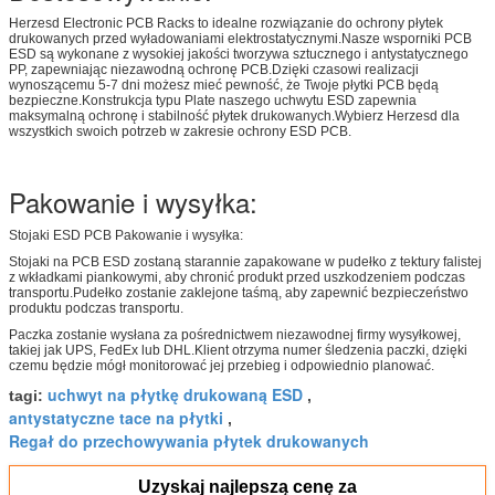
Herzesd Electronic PCB Racks to idealne rozwiązanie do ochrony płytek
drukowanych przed wyładowaniami elektrostatycznymi.Nasze wsporniki PCB
ESD są wykonane z wysokiej jakości tworzywa sztucznego i antystatycznego
PP, zapewniając niezawodną ochronę PCB.Dzięki czasowi realizacji
wynoszącemu 5-7 dni możesz mieć pewność, że Twoje płytki PCB będą
bezpieczne.Konstrukcja typu Plate naszego uchwytu ESD zapewnia
maksymalną ochronę i stabilność płytek drukowanych.Wybierz Herzesd dla
wszystkich swoich potrzeb w zakresie ochrony ESD PCB.
Pakowanie i wysyłka:
Stojaki ESD PCB Pakowanie i wysyłka:
Stojaki na PCB ESD zostaną starannie zapakowane w pudełko z tektury falistej
z wkładkami piankowymi, aby chronić produkt przed uszkodzeniem podczas
transportu.Pudełko zostanie zaklejone taśmą, aby zapewnić bezpieczeństwo
produktu podczas transportu.
Paczka zostanie wysłana za pośrednictwem niezawodnej firmy wysyłkowej,
takiej jak UPS, FedEx lub DHL.Klient otrzyma numer śledzenia paczki, dzięki
czemu będzie mógł monitorować jej przebieg i odpowiednio planować.
uchwyt na płytkę drukowaną ESD
tagi:
,
antystatyczne tace na płytki
,
Regał do przechowywania płytek drukowanych
Uzyskaj najlepszą cenę za