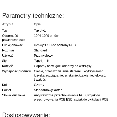
Parametry techniczne:
Atrybut
Opis
Typ
Typ płyty
Odporność
10^4-10^9 omów
powierzchniowa
Funkcjonować
Uchwyt ESD do ochrony PCB
Rozmiar
Standard
Używać
Przemysłowy
Styl
Typy I, L, H
Korzyść
Odporny na wilgoć, odporny na wstrząsy
Wydajność produktu
Gięcie, przeciwdziałanie starzeniu, wytrzymałość
łożyska, rozciąganie, ściskanie, łzawienie, lekkość,
trwałość
Kolor
Czarny
Pakiet
Standardowy karton
Słowa kluczowe
Antystatyczne przechowywanie PCB, stojak do
przechowywania PCB ESD, stojak do cyrkulacji PCB
Dostosowywanie: