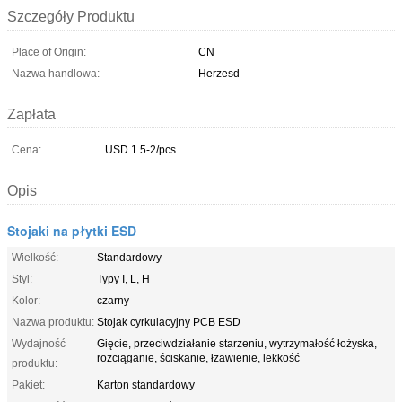
Szczegóły Produktu
Place of Origin:
CN
Nazwa handlowa:
Herzesd
Zapłata
Cena:
USD 1.5-2/pcs
Opis
Stojaki na płytki ESD
Wielkość:
Standardowy
Styl:
Typy I, L, H
Kolor:
czarny
Nazwa produktu:
Stojak cyrkulacyjny PCB ESD
Wydajność
Gięcie, przeciwdziałanie starzeniu, wytrzymałość łożyska,
rozciąganie, ściskanie, łzawienie, lekkość
produktu:
Pakiet:
Karton standardowy