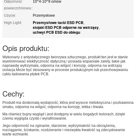
Odporność
10^4-10^9 omów
powierzchniowa::
Użycie:
Przemysłowe
Przemysłowe tacki ESD PCB
High Light:
,
stojaki ESD PCB odporne na wstrząsy
,
uchwyt PCB ESD do obiegu
Opis produktu:
Wykonany z antystatycznego tworzywa sztucznego, produkt ten jest w stanie
wyeliminować elektryczność statyczną i posiada wspaniałe zalety, takie jak
naprawdę wytrzymała, odporna na wilgoć i korozję, odporna na wstrząsy
izolacja.Może być stosowany w procesie produkcyjnym lub przechowywaniu
cyklu ładowania płytek PCB.
Cechy:
Produkt ma doskonałą wydajność, która jest wysoce nietoksyczna i pozbawiona
smaku, odporna na wilgoć, odporna na korozję, lekka i trwała.
Ma również bujny wygląd i jest dostępny w wielu bogatych kolorach, dzięki
czemu wygląda czysto i wyrafinowanie.
Jego odporność na zginanie, starzenie, wytrzymałość na obciążenia,
rozciąganie, ściskanie, rozdzieranie i niezwykła trwałość są zdecydowanie
warte wzmianki.