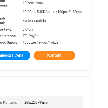
lne
10 zestawów
enie:
10-99pc, 5USD/pc; ＞=100pc, 3USD/pc
óły
karton z paletą
nia:
ostawy:
5-7 dni
 płatności:
TT, PayPal
ość Supply:
1000 zestawów/tydzień
jlepsza Cena
Kontakt
r Konturu:
265x205x95mm