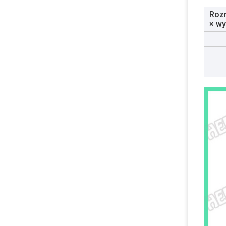
Rozm
× w