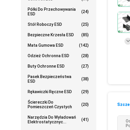
Półki Do Przechowywania
(24)
ESD
Stół Roboczy ESD
(25)
Bezpieczne Krzesła ESD
(85)
Mata Gumowa ESD
(142)
Odzież Ochronna ESD
(28)
Buty Ochronne ESD
(27)
Pasek Bezpieczeństwa
(38)
ESD
Rękawiczki Ręczne ESD
(29)
Ściereczki Do
(20)
Szczeg
Pomieszczeń Czystych
Narzędzia Do Wyładowań
(41)
O
Elektrostatycznyc...
Po