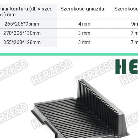
iar konturu (dł. × szer.
Szerokość gniazda
Szerokość
ys.) mm
265*205*95mm
4 mm
9
270*205*130mm
3 mm
7 
355*268*128mm
3 mm
7 