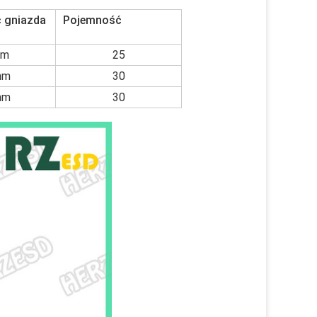
 gniazda
Pojemność
mm
25
mm
30
mm
30