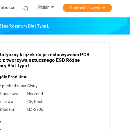
Polish
alności
Poprosić o wycenę
żne Rozmiary Blat Typu L
tatyczny krążek do przechowywania PCB
k z tworzywa sztucznego ESD Różne
ry Blat typu L
óły Produktu:
e pochodzenia:
Chiny
handlowa:
Herzesd
nictwo:
CE, Rosh
modelu:
HZ-2705
a: