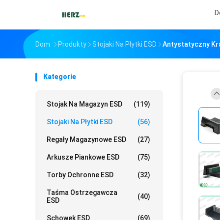
D
Dom
Produkty
Stojaki Na Płytki ESD
Antystatyczny Kr
Kategorie
Stojak Na Magazyn ESD
(119)
Stojaki Na Płytki ESD
(56)
Regały Magazynowe ESD
(27)
Arkusze Piankowe ESD
(75)
Torby Ochronne ESD
(32)
Taśma Ostrzegawcza
(40)
ESD
Schowek ESD
(69)