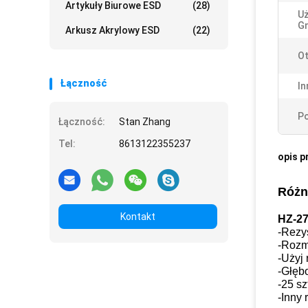
Artykuły Biurowe ESD
(28)
Uż
Gn
Arkusz Akrylowy ESD
(22)
Ot
Łączność
In
Po
Łączność:
Stan Zhang
Tel:
8613122355237
opis p
Różn
Kontakt
HZ-27
-Rezy
-Rozm
-Użyj 
-Głęb
-25 s
-Inny