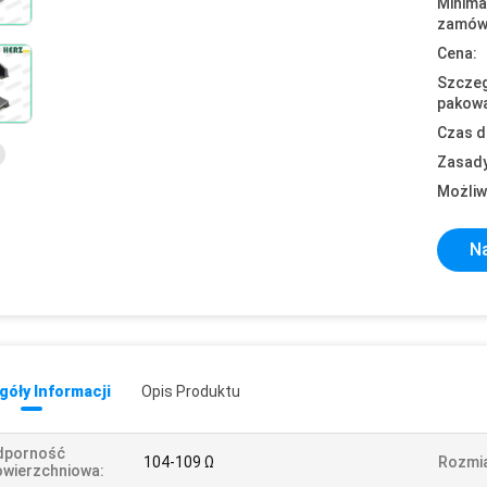
Minima
zamówi
Cena:
Szczeg
pakowa
Czas d
Zasady
Możliw
Na
óły Informacji
Opis Produktu
dporność
104-109 Ω
Rozmia
wierzchniowa: