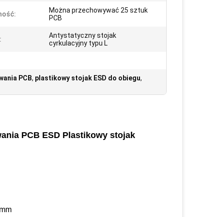
Można przechowywać 25 sztuk
ność:
PCB
Antystatyczny stojak
:
cyrkulacyjny typu L
ywania PCB
,
plastikowy stojak ESD do obiegu
,
wania PCB ESD Plastikowy stojak
0mm