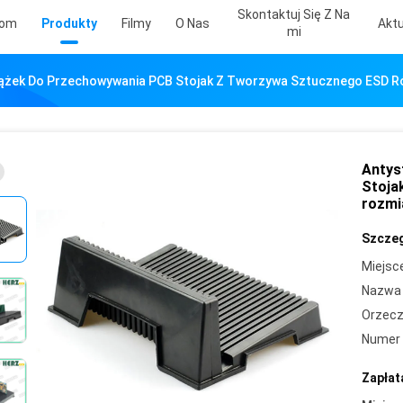
Skontaktuj Się Z Na
om
Produkty
Filmy
O Nas
Aktu
Mi
ążek Do Przechowywania PCB Stojak Z Tworzywa Sztucznego ESD Ró
Antys
Stoja
rozmia
Szczeg
Miejsc
Nazwa 
Orzecz
Numer 
Zapłat