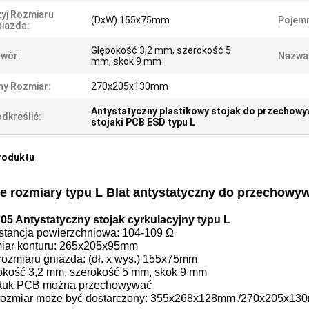
yj Rozmiaru
(DxW) 155x75mm
Pojem
iazda:
Głębokość 3,2 mm, szerokość 5
wór:
Nazwa
mm, skok 9 mm
ny Rozmiar:
270x205x130mm
Antystatyczny plastikowy stojak do przechow
dkreślić:
stojaki PCB ESD typu L
roduktu
e rozmiary typu L Blat antystatyczny do przechowy
05 Antystatyczny stojak cyrkulacyjny typu L
stancja powierzchniowa: 104-109 Ω
iar konturu: 265x205x95mm
rozmiaru gniazda: (dł. x wys.) 155x75mm
okość 3,2 mm, szerokość 5 mm, skok 9 mm
ztuk PCB można przechowywać
 rozmiar może być dostarczony:
355x268x128mm /270x205x13