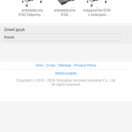
Antystatyczny
regulowany
Zestaw
Wózek na 
stojak na
antystatyczny
magazynów na
antystat
magazynki z
stojak
płytki PCB z
ESD Odpo
aluminium ESD
magazynów na
pasem
ciepło 
ze stopu
płytki PCB
regulacyjnym
cyrkulacy
aluminium Łatwy
dla prze
Zmień język
montaż dla
montaż
przemysłu
Polish
Dom
|
O nas
|
Sitemap
|
Privacy Policy
Widok pulpitu
Copyright © 2019 - 2026 Shanghai Herzesd Industrial Co., Ltd.
All rights reserved.