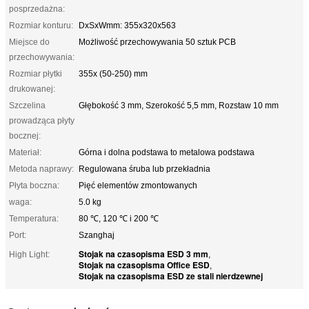
posprzedażna:
Rozmiar konturu:
DxSxWmm: 355x320x563
Miejsce do
Możliwość przechowywania 50 sztuk PCB
przechowywania:
Rozmiar płytki
355x (50-250) mm
drukowanej:
Szczelina
Głębokość 3 mm, Szerokość 5,5 mm, Rozstaw 10 mm
prowadząca płyty
bocznej:
Materiał:
Górna i dolna podstawa to metalowa podstawa
Metoda naprawy:
Regulowana śruba lub przekładnia
Płyta boczna:
Pięć elementów zmontowanych
waga:
5.0 kg
Temperatura:
80 ℃, 120 ℃ i 200 ℃
Port:
Szanghaj
Stojak na czasopisma ESD 3 mm
High Light:
,
Stojak na czasopisma Office ESD
,
Stojak na czasopisma ESD ze stali nierdzewnej