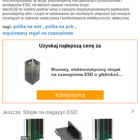
Aby kontynuować tę wizję, potrzebujemy niezawodnych producentów i
dostawców ESD, na których zawsze możemy liczyć.
HerzESD to solidny partner wraz z naszymi międzynarodowymi partnerami.
pozostajemy silni i czujni w odniesieniu do możliwych ulepszeń lub nowych
rozwiązań w zakresie zwalczania i kontrolowania elektryczności statycznej.
półka na smt
półka na pcb
tagi:
,
,
regulowany regał na czasopisma
Uzyskaj najlepszą cenę za
Biurowy, elektrostatyczny stojak
na czasopisma ESD o głębokości
3 mm ze stali nierdzewnej
Kontyntynuj
Stojak na magazyn ESD
Jeszcze