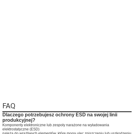
Zostaw wiadom
FAQ
Oddzwonimy wkr
Dlaczego potrzebujesz ochrony ESD na swojej linii
produkcyjnej?
Komponenty elektroniczne lub zespoły narażone na wyładowania
elektrostatyczne (ESD)
należą do wrażliwych elementów, które mogą ulec zniszczeniu lub uszkodzeniu