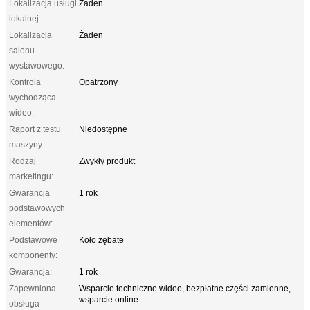
Lokalizacja usługi
Żaden
lokalnej:
Lokalizacja
Żaden
salonu
wystawowego:
Kontrola
Opatrzony
wychodząca
wideo:
Raport z testu
Niedostępne
maszyny:
Rodzaj
Zwykły produkt
marketingu:
Gwarancja
1 rok
podstawowych
elementów:
Podstawowe
Koło zębate
komponenty:
Gwarancja:
1 rok
Zapewniona
Wsparcie techniczne wideo, bezpłatne części zamienne,
wsparcie online
obsługa