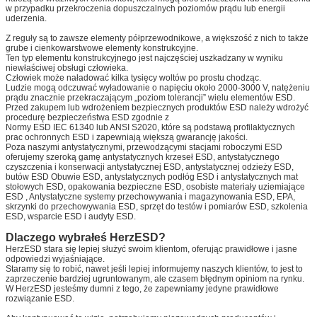
w przypadku przekroczenia dopuszczalnych poziomów prądu lub energii
uderzenia.
Z reguły są to zawsze elementy półprzewodnikowe, a większość z nich to także
grube i cienkowarstwowe elementy konstrukcyjne.
Ten typ elementu konstrukcyjnego jest najczęściej uszkadzany w wyniku
niewłaściwej obsługi człowieka.
Człowiek może naładować kilka tysięcy woltów po prostu chodząc.
Ludzie mogą odczuwać wyładowanie o napięciu około 2000-3000 V, natężeniu
prądu znacznie przekraczającym „poziom tolerancji” wielu elementów ESD.
Przed zakupem lub wdrożeniem bezpiecznych produktów ESD należy wdrożyć
procedurę bezpieczeństwa ESD zgodnie z
Normy ESD IEC 61340 lub ANSI S2020, które są podstawą profilaktycznych
prac ochronnych ESD i zapewniają większą gwarancję jakości.
Poza naszymi antystatycznymi, przewodzącymi stacjami roboczymi ESD
oferujemy szeroką gamę antystatycznych krzeseł ESD, antystatycznego
czyszczenia i konserwacji antystatycznej ESD, antystatycznej odzieży ESD,
butów ESD Obuwie ESD, antystatycznych podłóg ESD i antystatycznych mat
stołowych ESD, opakowania bezpieczne ESD, osobiste materiały uziemiające
ESD , Antystatyczne systemy przechowywania i magazynowania ESD, EPA,
Zatwierdź
skrzynki do przechowywania ESD, sprzęt do testów i pomiarów ESD, szkolenia
ESD, wsparcie ESD i audyty ESD.
Dlaczego wybrałeś HerzESD?
HerzESD stara się lepiej służyć swoim klientom, oferując prawidłowe i jasne
odpowiedzi wyjaśniające.
Staramy się to robić, nawet jeśli lepiej informujemy naszych klientów, to jest to
zaprzeczenie bardziej ugruntowanym, ale czasem błędnym opiniom na rynku.
W HerzESD jesteśmy dumni z tego, że zapewniamy jedyne prawidłowe
rozwiązanie ESD.