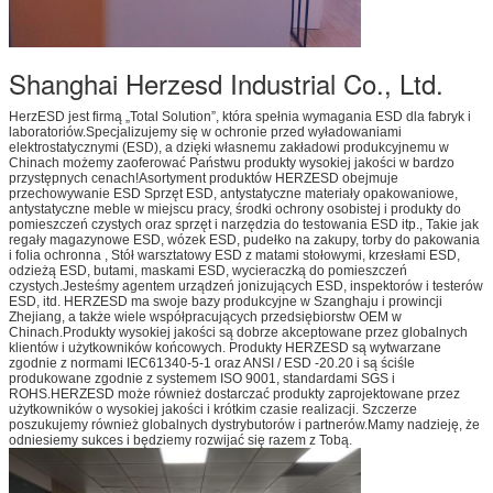
Shanghai Herzesd Industrial Co., Ltd.
HerzESD jest firmą „Total Solution”, która spełnia wymagania ESD dla fabryk i
laboratoriów.Specjalizujemy się w ochronie przed wyładowaniami
elektrostatycznymi (ESD), a dzięki własnemu zakładowi produkcyjnemu w
Chinach możemy zaoferować Państwu produkty wysokiej jakości w bardzo
przystępnych cenach!Asortyment produktów HERZESD obejmuje
przechowywanie ESD Sprzęt ESD, antystatyczne materiały opakowaniowe,
antystatyczne meble w miejscu pracy, środki ochrony osobistej i produkty do
pomieszczeń czystych oraz sprzęt i narzędzia do testowania ESD itp., Takie jak
regały magazynowe ESD, wózek ESD, pudełko na zakupy, torby do pakowania
i folia ochronna , Stół warsztatowy ESD z matami stołowymi, krzesłami ESD,
odzieżą ESD, butami, maskami ESD, wycieraczką do pomieszczeń
czystych.Jesteśmy agentem urządzeń jonizujących ESD, inspektorów i testerów
ESD, itd. HERZESD ma swoje bazy produkcyjne w Szanghaju i prowincji
Zhejiang, a także wiele współpracujących przedsiębiorstw OEM w
Chinach.Produkty wysokiej jakości są dobrze akceptowane przez globalnych
klientów i użytkowników końcowych. Produkty HERZESD są wytwarzane
zgodnie z normami IEC61340-5-1 oraz ANSI / ESD -20.20 i są ściśle
produkowane zgodnie z systemem ISO 9001, standardami SGS i
ROHS.HERZESD może również dostarczać produkty zaprojektowane przez
użytkowników o wysokiej jakości i krótkim czasie realizacji. Szczerze
poszukujemy również globalnych dystrybutorów i partnerów.Mamy nadzieję, że
odniesiemy sukces i będziemy rozwijać się razem z Tobą.