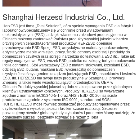
Shanghai Herzesd Industrial Co., Ltd.
HerzESD jest firmą „Total Solution”, która spełnia wymagania ESD dla fabryk i
laboratoriów.Specjalizujemy się w ochronie przed wyładowaniami
elektrostatycznymi (ESD), a dzięki własnemu zakładowi produkcyjnemu w
Chinach możemy zaoferować Państwu produkty wysokiej jakości w bardzo
przystępnych cenach!Asortyment produktów HERZESD obejmuje
przechowywanie ESD Sprzęt ESD, antystatyczne materiały opakowaniowe,
antystatyczne meble w miejscu pracy, środki ochrony osobistej i produkty do
pomieszczeń czystych oraz sprzęt i narzędzia do testowania ESD itp., Takie jak
regały magazynowe ESD, wózek ESD, pudełko na zakupy, torby do pakowania
i folia ochronna , Stół warsztatowy ESD z matami stołowymi, krzesłami ESD,
odzieżą ESD, butami, maskami ESD, wycieraczką do pomieszczeń
czystych.Jesteśmy agentem urządzeń jonizujących ESD, inspektorów i testerów
ESD, itd. HERZESD ma swoje bazy produkcyjne w Szanghaju i prowincji
Zhejiang, a także wiele współpracujących przedsiębiorstw OEM w
Chinach.Produkty wysokiej jakości są dobrze akceptowane przez globalnych
klientów i użytkowników końcowych. Produkty HERZESD są wytwarzane
zgodnie z normami IEC61340-5-1 oraz ANSI / ESD -20.20 i są ściśle
produkowane zgodnie z systemem ISO 9001, standardami SGS i
ROHS.HERZESD może również dostarczać produkty zaprojektowane przez
użytkowników o wysokiej jakości i krótkim czasie realizacji. Szczerze
poszukujemy również globalnych dystrybutorów i partnerów.Mamy nadzieję, że
odniesiemy sukces i będziemy rozwijać się razem z Tobą.