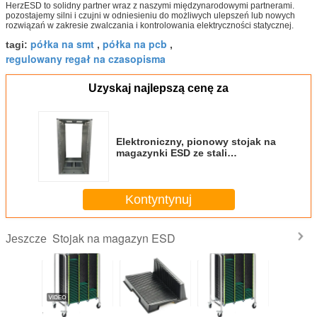
HerzESD to solidny partner wraz z naszymi międzynarodowymi partnerami.
pozostajemy silni i czujni w odniesieniu do możliwych ulepszeń lub nowych
rozwiązań w zakresie zwalczania i kontrolowania elektryczności statycznej.
półka na smt
półka na pcb
tagi:
,
,
regulowany regał na czasopisma
Uzyskaj najlepszą cenę za
Elektroniczny, pionowy stojak na
magazynki ESD ze stali
cynkowanej o rozstawie 10 mm
Kontyntynuj
Stojak na magazyn ESD
Jeszcze
taw
Wózek na kółkach
Przewodzący
Repozytorium
Antystat