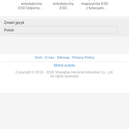
nów na
antystatyczny
antystatyczny
magazynów ESD
stojak
 PCB z
ESD Odporny na
ESD
z funkcjami
magazy
sem
ciepło wózek
Przewodzący
antystatycznymi i
alumini
cyjnym
cyrkulacyjny PCB
antystatyczny L-
płytami odpornymi
ze st
dla przemysłu
Type PCB Tray
na działanie
aluminiu
Zmień język
montażowego
PCB Circulation
chemiczne do
montaż
Rack
ochrony PCB
przem
Polish
Dom
|
O nas
|
Sitemap
|
Privacy Policy
Widok pulpitu
Copyright © 2019 - 2026 Shanghai Herzesd Industrial Co., Ltd.
All rights reserved.