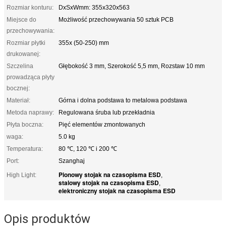
Rozmiar konturu:
DxSxWmm: 355x320x563
Miejsce do
Możliwość przechowywania 50 sztuk PCB
przechowywania:
Rozmiar płytki
355x (50-250) mm
drukowanej:
Szczelina
Głębokość 3 mm, Szerokość 5,5 mm, Rozstaw 10 mm
prowadząca płyty
bocznej:
Materiał:
Górna i dolna podstawa to metalowa podstawa
Metoda naprawy:
Regulowana śruba lub przekładnia
Płyta boczna:
Pięć elementów zmontowanych
waga:
5.0 kg
Temperatura:
80 ℃, 120 ℃ i 200 ℃
Port:
Szanghaj
Pionowy stojak na czasopisma ESD
High Light:
,
stalowy stojak na czasopisma ESD
,
elektroniczny stojak na czasopisma ESD
Opis produktów