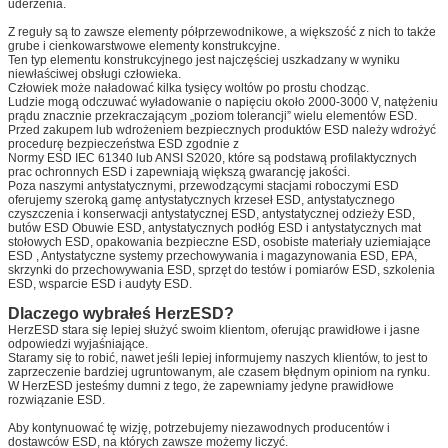
uderzenia.
Z reguły są to zawsze elementy półprzewodnikowe, a większość z nich to także
grube i cienkowarstwowe elementy konstrukcyjne.
Ten typ elementu konstrukcyjnego jest najczęściej uszkadzany w wyniku
niewłaściwej obsługi człowieka.
Człowiek może naładować kilka tysięcy woltów po prostu chodząc.
Ludzie mogą odczuwać wyładowanie o napięciu około 2000-3000 V, natężeniu
prądu znacznie przekraczającym „poziom tolerancji” wielu elementów ESD.
Przed zakupem lub wdrożeniem bezpiecznych produktów ESD należy wdrożyć
procedurę bezpieczeństwa ESD zgodnie z
Normy ESD IEC 61340 lub ANSI S2020, które są podstawą profilaktycznych
prac ochronnych ESD i zapewniają większą gwarancję jakości.
Poza naszymi antystatycznymi, przewodzącymi stacjami roboczymi ESD
oferujemy szeroką gamę antystatycznych krzeseł ESD, antystatycznego
czyszczenia i konserwacji antystatycznej ESD, antystatycznej odzieży ESD,
butów ESD Obuwie ESD, antystatycznych podłóg ESD i antystatycznych mat
stołowych ESD, opakowania bezpieczne ESD, osobiste materiały uziemiające
ESD , Antystatyczne systemy przechowywania i magazynowania ESD, EPA,
skrzynki do przechowywania ESD, sprzęt do testów i pomiarów ESD, szkolenia
ESD, wsparcie ESD i audyty ESD.
Dlaczego wybrałeś HerzESD?
HerzESD stara się lepiej służyć swoim klientom, oferując prawidłowe i jasne
odpowiedzi wyjaśniające.
Staramy się to robić, nawet jeśli lepiej informujemy naszych klientów, to jest to
zaprzeczenie bardziej ugruntowanym, ale czasem błędnym opiniom na rynku.
W HerzESD jesteśmy dumni z tego, że zapewniamy jedyne prawidłowe
rozwiązanie ESD.
Aby kontynuować tę wizję, potrzebujemy niezawodnych producentów i
dostawców ESD, na których zawsze możemy liczyć.