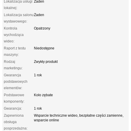
Lokalizacja usługi
Żaden
lokalnej:
Lokalizacja salonu
Żaden
wystawowego:
Kontrola
Opatrzony
wychodząca
wideo:
Raport z testu
Niedostępne
maszyny:
Rodzaj
Zwykły produkt
marketingu:
Gwarancja
1 rok
podstawowych
elementów:
Podstawowe
Koło zębate
komponenty:
Gwarancja:
1 rok
Zapewniona
Wsparcie techniczne wideo, bezpłatne części zamienne,
wsparcie online
obsługa
posprzedażna: