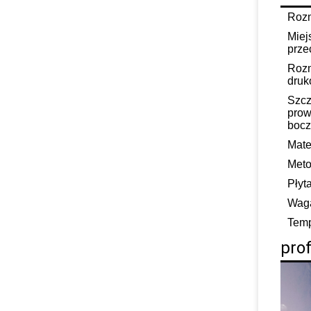
Rozm
Miej
prz
Rozm
druk
Szcz
prow
bocz
Mate
Meto
Płyt
Wag
Temp
prof