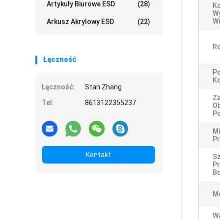
Artykuły Biurowe ESD
(28)
Ko
W
Wi
Arkusz Akrylowy ESD
(22)
Ro
Łączność
P
K
Łączność:
Stan Zhang
Z
Tel:
8613122355237
O
P
Mi
P
Kontakt
Sz
Pr
Bo
M
W