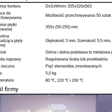
iar konturu
DxSxWmm: 355x320x563
sce do
Możliwość przechowywania 50 sztu
echowywania
iar płytki
355x (50-250) mm
owanej
elina
adząca płyty
Głębokość 3 mm, Szerokość 5,5 mm
nej
riał
Górna i dolna podstawa to metalowa
da naprawy
Regulowana śruba lub przekładnia
a boczna
Pięć elementów zmontowanych
a
5,0 kg
eratura
80 ℃, 120 ℃ i 200 ℃
il firmy