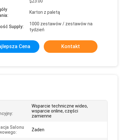
$23.00
óły
Karton z paletą
nia:
1000 zestawów / zestawów na
ość Supply:
tydzień
jlepsza Cena
Kontakt
Wsparcie techniczne wideo,
wsparcie online, części
cyjny:
zamienne
zacja Salonu
Żaden
wowego: