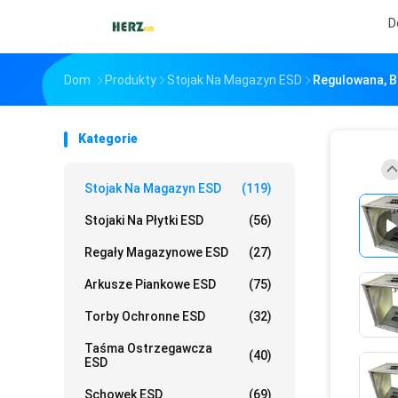
D
Dom
Produkty
Stojak Na Magazyn ESD
Regulowana, B
Kategorie
Stojak Na Magazyn ESD
(119)
Stojaki Na Płytki ESD
(56)
Regały Magazynowe ESD
(27)
Arkusze Piankowe ESD
(75)
Torby Ochronne ESD
(32)
Taśma Ostrzegawcza
(40)
ESD
Schowek ESD
(69)