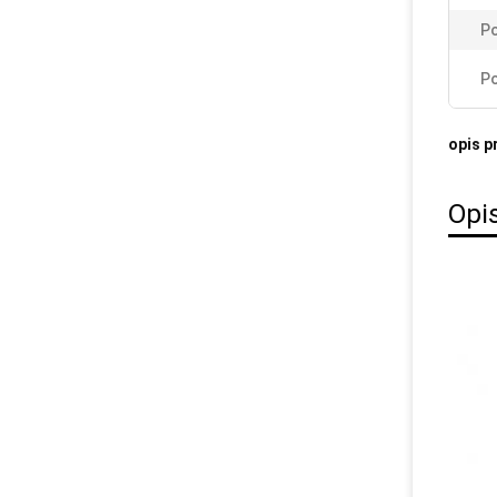
Po
Po
opis p
Opi