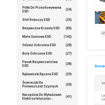
Półki Do Przechowywania
(24)
ESD
Stół Roboczy ESD
(25)
Bezpieczne Krzesła ESD
(85)
Mata Gumowa ESD
(142)
Odzież Ochronna ESD
(28)
Buty Ochronne ESD
(27)
Pasek Bezpieczeństwa
(38)
ESD
Szczeg
Rękawiczki Ręczne ESD
(29)
Ściereczki Do
St
(20)
Pomieszczeń Czystych
Narzędzia Do Wyładowań
Lo
(41)
Elektrostatycznyc...
Lo