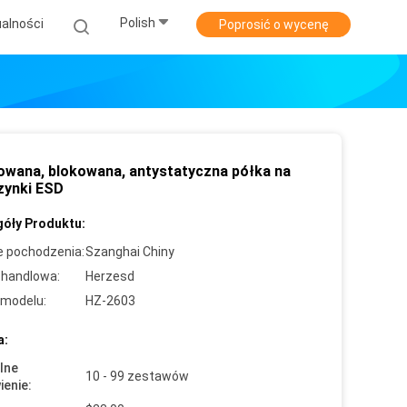
Polish
alności
Poprosić o wycenę
owana, blokowana, antystatyczna półka na
ynki ESD
óły Produktu:
e pochodzenia:
Szanghai Chiny
handlowa:
Herzesd
modelu:
HZ-2603
a:
lne
10 - 99 zestawów
enie: