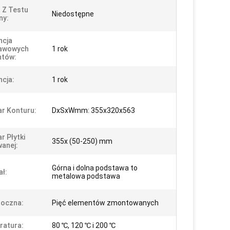
 Z Testu
Niedostępne
ny:
ncja
awowych
1 rok
ntów:
cja:
1 rok
r Konturu:
DxSxWmm: 355x320x563
r Płytki
355x (50-250) mm
anej:
Górna i dolna podstawa to
ał:
metalowa podstawa
Boczna:
Pięć elementów zmontowanych
ratura:
80 ℃, 120 ℃ i 200 ℃