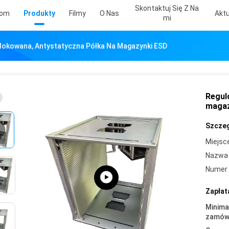
Skontaktuj Się Z Na
om
Produkty
Filmy
O Nas
Aktu
Mi
lokowana, Antystatyczna Półka Na Magazynki ESD
Regul
magaz
Szczeg
Miejsc
Nazwa 
Numer 
Zapłat
Minima
zamówi