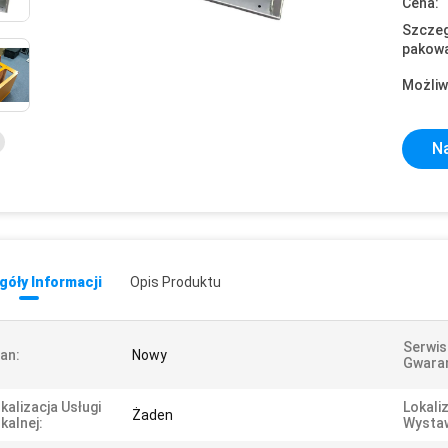
Cena:
Szczeg
pakowa
Możliw
Na
óły Informacji
Opis Produktu
Serwis
an:
Nowy
Gwaran
kalizacja Usługi
Lokali
Żaden
kalnej:
Wysta