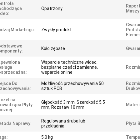
ntrola
Raport
ychodząca
Opatrzony
Maszy
deo:
Gwara
dzaj Marketingu:
Zwykły produkt
Podst
Eleme
odstawowe
Koło zębate
Gwaran
omponenty:
apewniona
Wsparcie techniczne wideo,
bsługa
bezpłatne części zamienne,
Rozmia
osprzedażna:
wsparcie online
ejsce Do
Możliwość przechowywania 50
Rozmia
rzechowywania:
sztuk PCB
Drukow
czelina
Głębokość 3 mm, Szerokość 5,5
owadząca Płyty
Materi
mm, Rozstaw 10 mm
cznej:
Regulowana śruba lub
etoda Naprawy:
Płyta 
przekładnia
aga:
5.0 kg
Tempe