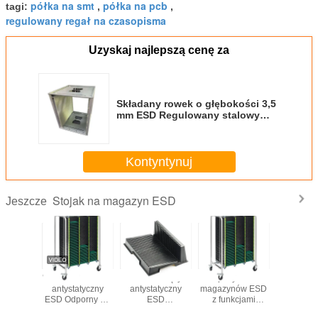
półka na smt
półka na pcb
tagi:
,
,
regulowany regał na czasopisma
Uzyskaj najlepszą cenę za
Składany rowek o głębokości 3,5
mm ESD Regulowany stalowy
stojak
Kontyntynuj
Stojak na magazyn ESD
Jeszcze
ytorium
Antystatyczny
regulowany
Zestaw
Wózek na
ynów ESD
stojak na
antystatyczny
magazynów na
antyst
nkcjami
magazynki z
stojak
płytki PCB z
ESD Odp
tycznymi i
aluminium ESD
magazynów na
pasem
ciepło