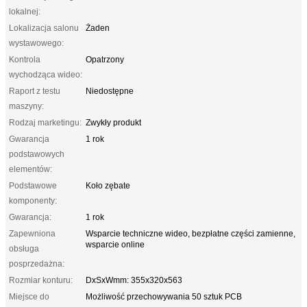
lokalnej:
Lokalizacja salonu
Żaden
wystawowego:
Kontrola
Opatrzony
wychodząca wideo:
Raport z testu
Niedostępne
maszyny:
Rodzaj marketingu:
Zwykły produkt
Gwarancja
1 rok
podstawowych
elementów:
Podstawowe
Koło zębate
komponenty:
Gwarancja:
1 rok
Zapewniona
Wsparcie techniczne wideo, bezpłatne części zamienne,
wsparcie online
obsługa
posprzedażna:
Rozmiar konturu:
DxSxWmm: 355x320x563
Miejsce do
Możliwość przechowywania 50 sztuk PCB