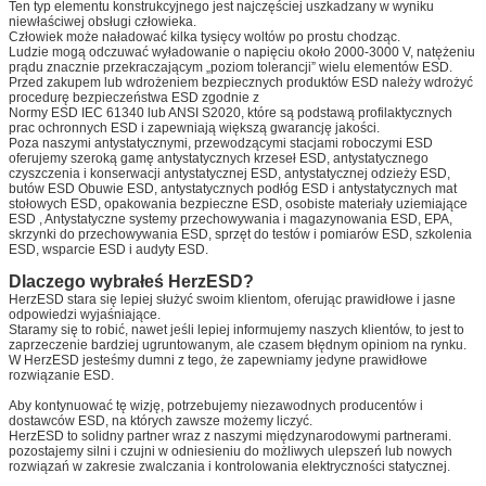
Ten typ elementu konstrukcyjnego jest najczęściej uszkadzany w wyniku
niewłaściwej obsługi człowieka.
Człowiek może naładować kilka tysięcy woltów po prostu chodząc.
Ludzie mogą odczuwać wyładowanie o napięciu około 2000-3000 V, natężeniu
prądu znacznie przekraczającym „poziom tolerancji” wielu elementów ESD.
Przed zakupem lub wdrożeniem bezpiecznych produktów ESD należy wdrożyć
procedurę bezpieczeństwa ESD zgodnie z
Normy ESD IEC 61340 lub ANSI S2020, które są podstawą profilaktycznych
prac ochronnych ESD i zapewniają większą gwarancję jakości.
Poza naszymi antystatycznymi, przewodzącymi stacjami roboczymi ESD
oferujemy szeroką gamę antystatycznych krzeseł ESD, antystatycznego
czyszczenia i konserwacji antystatycznej ESD, antystatycznej odzieży ESD,
butów ESD Obuwie ESD, antystatycznych podłóg ESD i antystatycznych mat
stołowych ESD, opakowania bezpieczne ESD, osobiste materiały uziemiające
ESD , Antystatyczne systemy przechowywania i magazynowania ESD, EPA,
Zatwierdź
skrzynki do przechowywania ESD, sprzęt do testów i pomiarów ESD, szkolenia
ESD, wsparcie ESD i audyty ESD.
Dlaczego wybrałeś HerzESD?
HerzESD stara się lepiej służyć swoim klientom, oferując prawidłowe i jasne
odpowiedzi wyjaśniające.
Staramy się to robić, nawet jeśli lepiej informujemy naszych klientów, to jest to
zaprzeczenie bardziej ugruntowanym, ale czasem błędnym opiniom na rynku.
W HerzESD jesteśmy dumni z tego, że zapewniamy jedyne prawidłowe
rozwiązanie ESD.
Aby kontynuować tę wizję, potrzebujemy niezawodnych producentów i
dostawców ESD, na których zawsze możemy liczyć.
HerzESD to solidny partner wraz z naszymi międzynarodowymi partnerami.
pozostajemy silni i czujni w odniesieniu do możliwych ulepszeń lub nowych
rozwiązań w zakresie zwalczania i kontrolowania elektryczności statycznej.