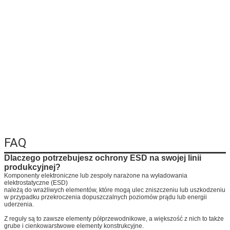
FAQ
Zostaw wiadom
Dlaczego potrzebujesz ochrony ESD na swojej linii
Oddzwonimy wkr
produkcyjnej?
Komponenty elektroniczne lub zespoły narażone na wyładowania
elektrostatyczne (ESD)
należą do wrażliwych elementów, które mogą ulec zniszczeniu lub uszkodzeniu
w przypadku przekroczenia dopuszczalnych poziomów prądu lub energii
uderzenia.
Z reguły są to zawsze elementy półprzewodnikowe, a większość z nich to także
grube i cienkowarstwowe elementy konstrukcyjne.