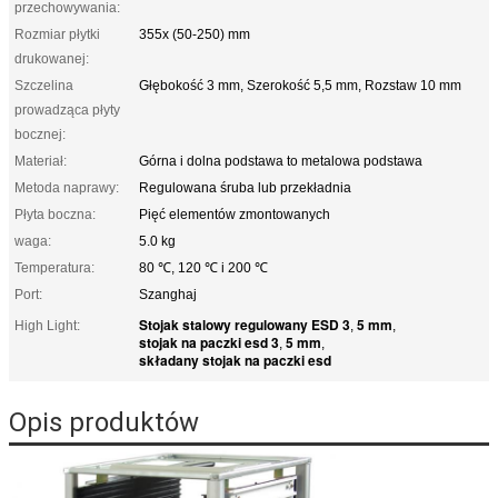
przechowywania:
Rozmiar płytki
355x (50-250) mm
drukowanej:
Szczelina
Głębokość 3 mm, Szerokość 5,5 mm, Rozstaw 10 mm
prowadząca płyty
bocznej:
Materiał:
Górna i dolna podstawa to metalowa podstawa
Metoda naprawy:
Regulowana śruba lub przekładnia
Płyta boczna:
Pięć elementów zmontowanych
waga:
5.0 kg
Temperatura:
80 ℃, 120 ℃ i 200 ℃
Port:
Szanghaj
Stojak stalowy regulowany ESD 3
5 mm
High Light:
,
,
stojak na paczki esd 3
5 mm
,
,
składany stojak na paczki esd
Opis produktów