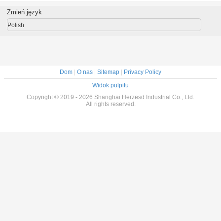
 odpornymi
ze stopu
płytki PCB
regulacyjnym
cyrkulac
ziałanie
aluminium Łatwy
dla pr
Zmień język
czne do
montaż dla
monta
ony PCB
przemysłu
Polish
Dom
|
O nas
|
Sitemap
|
Privacy Policy
Widok pulpitu
Copyright © 2019 - 2026 Shanghai Herzesd Industrial Co., Ltd.
All rights reserved.