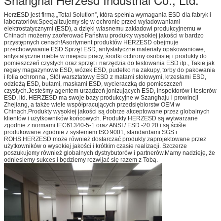
HerzESD jest firmą „Total Solution”, która spełnia wymagania ESD dla fabryk i
laboratoriów.Specjalizujemy się w ochronie przed wyładowaniami
elektrostatycznymi (ESD), a dzięki własnemu zakładowi produkcyjnemu w
Chinach możemy zaoferować Państwu produkty wysokiej jakości w bardzo
przystępnych cenach!Asortyment produktów HERZESD obejmuje
przechowywanie ESD Sprzęt ESD, antystatyczne materiały opakowaniowe,
antystatyczne meble w miejscu pracy, środki ochrony osobistej i produkty do
pomieszczeń czystych oraz sprzęt i narzędzia do testowania ESD itp., Takie jak
regały magazynowe ESD, wózek ESD, pudełko na zakupy, torby do pakowania
i folia ochronna , Stół warsztatowy ESD z matami stołowymi, krzesłami ESD,
odzieżą ESD, butami, maskami ESD, wycieraczką do pomieszczeń
czystych.Jesteśmy agentem urządzeń jonizujących ESD, inspektorów i testerów
ESD, itd. HERZESD ma swoje bazy produkcyjne w Szanghaju i prowincji
Zhejiang, a także wiele współpracujących przedsiębiorstw OEM w
Chinach.Produkty wysokiej jakości są dobrze akceptowane przez globalnych
klientów i użytkowników końcowych. Produkty HERZESD są wytwarzane
zgodnie z normami IEC61340-5-1 oraz ANSI / ESD -20.20 i są ściśle
produkowane zgodnie z systemem ISO 9001, standardami SGS i
ROHS.HERZESD może również dostarczać produkty zaprojektowane przez
użytkowników o wysokiej jakości i krótkim czasie realizacji. Szczerze
poszukujemy również globalnych dystrybutorów i partnerów.Mamy nadzieję, że
odniesiemy sukces i będziemy rozwijać się razem z Tobą.