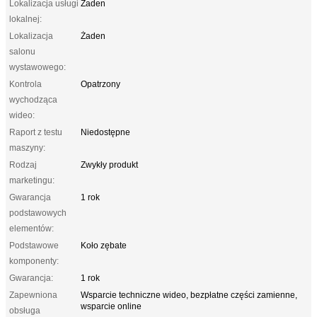
Lokalizacja usługi
Żaden
lokalnej:
Lokalizacja
Żaden
salonu
wystawowego:
Kontrola
Opatrzony
wychodząca
wideo:
Raport z testu
Niedostępne
maszyny:
Rodzaj
Zwykły produkt
marketingu:
Gwarancja
1 rok
podstawowych
elementów:
Podstawowe
Koło zębate
komponenty:
Gwarancja:
1 rok
Zapewniona
Wsparcie techniczne wideo, bezpłatne części zamienne,
wsparcie online
obsługa