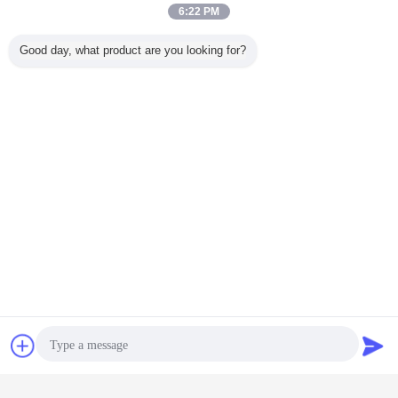
6:22 PM
Good day, what product are you looking for?
informacje o firmie
Produkty ESD produkowane i dostarczane przez Shanghai Herzesd
Industrial są wynikiem skrupulatnego planowania i doskonałości
technologicznej.Nasze produkty stanowią doskonałe połączenie
doskonałości, jakości, innowacji i technologii.Ciągła aktualizacja jest
zawsze na miejscu, aby ulepszyć funkcje bezpieczeństwa
stosowane na różnych etapach i w różnych obiektach w akcesoriach
ESD.Produkty te są trwałe i wyposażone w precyzyjną
technologię.Mamy grupę ciężko pracujących pracowników, którzy
nieustannie wykrywają maszyny dla większego bezpieczeństwa.
Kontakt
Poprosić o
wycenę