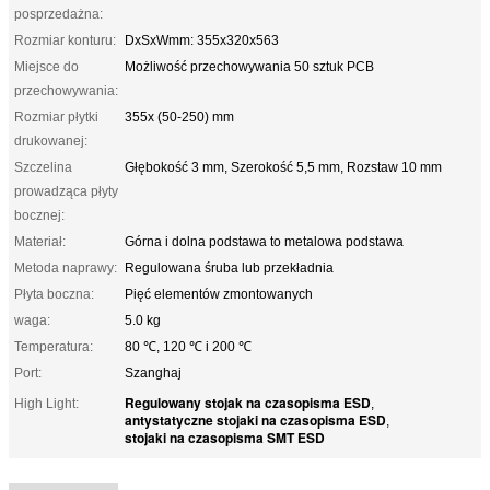
posprzedażna:
Rozmiar konturu:
DxSxWmm: 355x320x563
Miejsce do
Możliwość przechowywania 50 sztuk PCB
przechowywania:
Rozmiar płytki
355x (50-250) mm
drukowanej:
Szczelina
Głębokość 3 mm, Szerokość 5,5 mm, Rozstaw 10 mm
prowadząca płyty
bocznej:
Materiał:
Górna i dolna podstawa to metalowa podstawa
Metoda naprawy:
Regulowana śruba lub przekładnia
Płyta boczna:
Pięć elementów zmontowanych
waga:
5.0 kg
Temperatura:
80 ℃, 120 ℃ i 200 ℃
Port:
Szanghaj
Regulowany stojak na czasopisma ESD
High Light:
,
antystatyczne stojaki na czasopisma ESD
,
stojaki na czasopisma SMT ESD