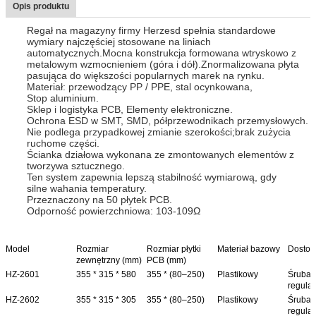
Opis produktu
Regał na magazyny firmy Herzesd spełnia standardowe
wymiary najczęściej stosowane na liniach
automatycznych.Mocna konstrukcja formowana wtryskowo z
metalowym wzmocnieniem (góra i dół).Znormalizowana płyta
pasująca do większości popularnych marek na rynku.
Materiał: przewodzący PP / PPE, stal ocynkowana,
Stop aluminium.
Sklep i logistyka PCB, Elementy elektroniczne.
Ochrona ESD w SMT, SMD, półprzewodnikach przemysłowych.
Nie podlega przypadkowej zmianie szerokości;brak zużycia
ruchome części.
Ścianka działowa wykonana ze zmontowanych elementów z
tworzywa sztucznego.
Ten system zapewnia lepszą stabilność wymiarową, gdy
silne wahania temperatury.
Przeznaczony na 50 płytek PCB.
Odporność powierzchniowa: 103-109Ω
Model
Rozmiar
Rozmiar płytki
Materiał bazowy
Dostosu
zewnętrzny (mm)
PCB (mm)
HZ-2601
355 * 315 * 580
355 * (80–250)
Plastikowy
Śruba 
regulacj
HZ-2602
355 * 315 * 305
355 * (80–250)
Plastikowy
Śruba 
regulacj