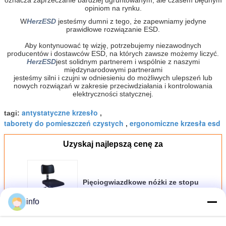
opiniom na rynku.
W
HerzESD
jesteśmy dumni z tego, że zapewniamy jedyne
prawidłowe rozwiązanie ESD.
Aby kontynuować tę wizję, potrzebujemy niezawodnych
producentów i dostawców ESD, na których zawsze możemy liczyć.
HerzESD
jest solidnym partnerem i wspólnie z naszymi
międzynarodowymi partnerami
jesteśmy silni i czujni w odniesieniu do możliwych ulepszeń lub
nowych rozwiązań w zakresie przeciwdziałania i kontrolowania
elektryczności statycznej.
antystatyczne krzesło
tagi:
,
taborety do pomieszczeń czystych
ergonomiczne krzesła esd
,
Uzyskaj najlepszą cenę za
Pięciogwiazdkowe nóżki ze stopu
aluminium 440x410mm
Bezpieczne krzesła ESD
info
Kontyntynuj