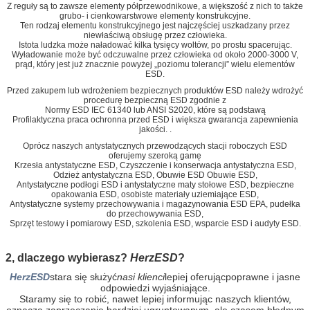
Z reguły są to zawsze elementy półprzewodnikowe, a większość z nich to także
grubo- i cienkowarstwowe elementy konstrukcyjne.
Ten rodzaj elementu konstrukcyjnego jest najczęściej uszkadzany przez
niewłaściwą obsługę przez człowieka.
Istota ludzka może naładować kilka tysięcy woltów, po prostu spacerując.
Wyładowanie może być odczuwalne przez człowieka od około 2000-3000 V,
prąd, który jest już znacznie powyżej „poziomu tolerancji” wielu elementów
ESD.
Przed zakupem lub wdrożeniem bezpiecznych produktów ESD należy wdrożyć
procedurę bezpieczną ESD zgodnie z
Normy ESD IEC 61340 lub ANSI S2020, które są podstawą
Profilaktyczna praca ochronna przed ESD i większa gwarancja zapewnienia
jakości. .
Oprócz naszych antystatycznych przewodzących stacji roboczych ESD
oferujemy szeroką gamę
Krzesła antystatyczne ESD, Czyszczenie i konserwacja antystatyczna ESD,
Odzież antystatyczna ESD, Obuwie ESD Obuwie ESD,
Antystatyczne podłogi ESD i antystatyczne maty stołowe ESD, bezpieczne
opakowania ESD, osobiste materiały uziemiające ESD,
Antystatyczne systemy przechowywania i magazynowania ESD EPA, pudełka
do przechowywania ESD,
Sprzęt testowy i pomiarowy ESD, szkolenia ESD, wsparcie ESD i audyty ESD.
2, dlaczego wybierasz?
HerzESD
?
HerzESD
stara się służyć
nasi klienci
lepiej oferując
poprawne i jasne
odpowiedzi wyjaśniające.
Staramy się to robić, nawet lepiej informując naszych klientów,
oznacza zaprzeczanie bardziej ugruntowanym, ale czasem błędnym