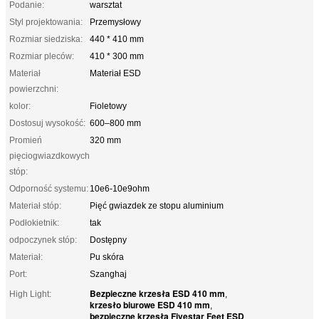
Podanie:
warsztat
Styl projektowania:
Przemysłowy
Rozmiar siedziska:
440 * 410 mm
Rozmiar pleców:
410 * 300 mm
Materiał
Materiał ESD
powierzchni:
kolor:
Fioletowy
Dostosuj wysokość:
600–800 mm
Promień
320 mm
pięciogwiazdkowych
stóp:
Odporność systemu:
10e6-10e9ohm
Materiał stóp:
Pięć gwiazdek ze stopu aluminium
Podłokietnik:
tak
odpoczynek stóp:
Dostępny
Materiał:
Pu skóra
Port:
Szanghaj
Bezpieczne krzesła ESD 410 mm
High Light:
,
krzesło biurowe ESD 410 mm
,
bezpieczne krzesła Fivestar Feet ESD