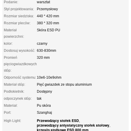
Podanie:
warsztat
Styl projektowania:
Przemysłowy
Rozmiar siedziska:
440 * 420 mm
Rozmiar pleców:
380 * 320 mm
Materiał
Skóra ESD PU
powierzchni:
kolor:
czarny
Dostosuj wysokość:
630-830mm
Promień
320 mm
pięciogwiazdkowych
stóp:
Odporność systemu:
10e6-10e9ohm
Materiał stóp:
Pięć gwiazdek ze stopu aluminium
Podłokietnik:
Dostępny
odpoczynek stóp:
tak
Materiał:
Pu skóra
Port:
Szanghaj
Przewodzący stołek ESD
High Light:
,
przewodzący antystatyczny stołek stołowy
,
krzesło stołkowe ESD 800 mm