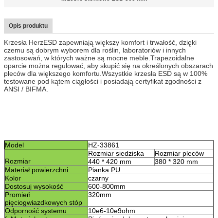
Opis produktu
Krzesła HerzESD zapewniają większy komfort i trwałość, dzięki
czemu są dobrym wyborem dla roślin, laboratoriów i innych
zastosowań, w których ważne są mocne meble.Trapezoidalne
oparcie można regulować, aby skupić się na określonych obszarach
pleców dla większego komfortu.Wszystkie krzesła ESD są w 100%
testowane pod kątem ciągłości i posiadają certyfikat zgodności z
ANSI / BIFMA.
Model
HZ-3
3861
Rozmiar siedziska
Rozmiar pleców
Rozmiar
440 * 420 mm
380 * 320 mm
Materiał powierzchni
Pianka PU
Kolor
czarny
Dostosuj wysokość
600-800
mm
Promień
320mm
pięciogwiazdkowych stóp
Odporność systemu
10e6-10e9ohm