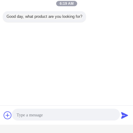
6:19 AM
Good day, what product are you looking for?
FAQ
1, dlaczego potrzebujesz ochrony ESD dla swojej linii
produkcyjnej?
Komponenty elektroniczne lub zespoły narażone na wyładowania
elektrostatyczne (ESD)
należą do wrażliwych elementów, które mogą ulec zniszczeniu lub uszkodzeniu
w przypadku przekroczenia dopuszczalnych poziomów prądu lub energii
uderzenia.
Z reguły są to zawsze elementy półprzewodnikowe, a większość z nich to także
grube i cienkowarstwowe elementy konstrukcyjne.
Kontakt
Poprosić o
Ten typ elementu konstrukcyjnego jest najczęściej uszkadzany w wyniku
niewłaściwej obsługi człowieka.
Człowiek może naładować kilka tysięcy woltów po prostu chodząc.
wycenę
Wyładowanie może być odczuwalne przez ludzi z około 2000-3000 V,