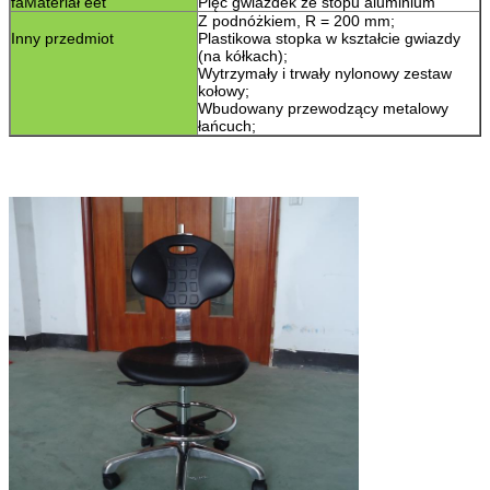
fa
Materiał eet
Pięć gwiazdek ze stopu aluminium
Z podnóżkiem, R = 200 mm;
Inny przedmiot
Plastikowa stopka w kształcie gwiazdy
(na kółkach)
;
Wytrzymały i trwały nylonowy zestaw
kołowy
;
Wbudowany przewodzący metalowy
łańcuch
;