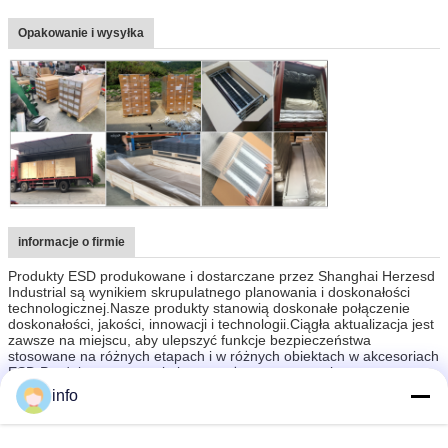
Opakowanie i wysyłka
informacje o firmie
Produkty ESD produkowane i dostarczane przez Shanghai Herzesd
Industrial są wynikiem skrupulatnego planowania i doskonałości
technologicznej.Nasze produkty stanowią doskonałe połączenie
doskonałości, jakości, innowacji i technologii.Ciągła aktualizacja jest
zawsze na miejscu, aby ulepszyć funkcje bezpieczeństwa
stosowane na różnych etapach i w różnych obiektach w akcesoriach
ESD.Produkty te są trwałe i wyposażone w precyzyjną
technologię.Mamy grupę ciężko pracujących pracowników, którzy
info
nieustannie wykrywają maszyny dla większego bezpieczeństwa.