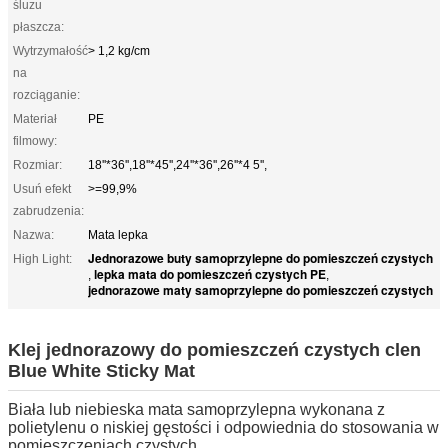
śluzu
płaszcza:
Wytrzymałość
> 1,2 kg/cm
na
rozciąganie:
Materiał
PE
filmowy:
Rozmiar:
18''*36'',18''*45'',24''*36'',26''*4 5'',
Usuń efekt
>=99,9%
zabrudzenia:
Nazwa:
Mata lepka
Jednorazowe buty samoprzylepne do pomieszczeń czystych
High Light:
lepka mata do pomieszczeń czystych PE
,
,
jednorazowe maty samoprzylepne do pomieszczeń czystych
Klej jednorazowy do pomieszczeń czystych clen
Blue White Sticky Mat
Biała lub niebieska mata samoprzylepna wykonana z
polietylenu o niskiej gęstości i odpowiednia do stosowania w
pomieszczeniach czystych,