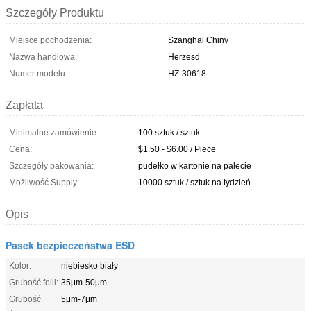
Szczegóły Produktu
Miejsce pochodzenia:
Szanghai Chiny
Nazwa handlowa:
Herzesd
Numer modelu:
HZ-30618
Zapłata
Minimalne zamówienie:
100 sztuk / sztuk
Cena:
$1.50 - $6.00 / Piece
Szczegóły pakowania:
pudełko w kartonie na palecie
Możliwość Supply:
10000 sztuk / sztuk na tydzień
Opis
Pasek bezpieczeństwa ESD
Kolor:
niebiesko biały
Grubość folii:
35μm-50μm
Grubość
5μm-7μm