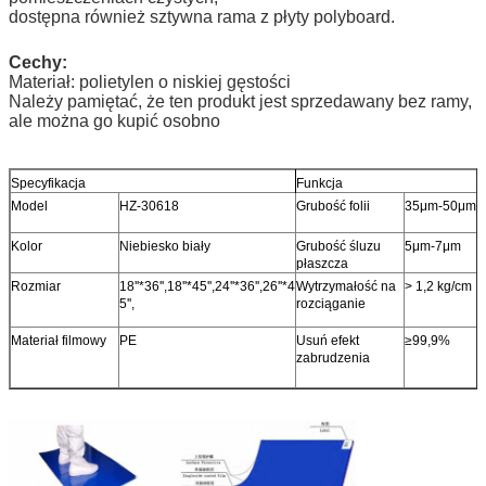
dostępna również sztywna rama z płyty polyboard.
Cechy:
Materiał: polietylen o niskiej gęstości
Należy pamiętać, że ten produkt jest sprzedawany bez ramy,
ale można go kupić osobno
Specyfikacja
Funkcja
Model
HZ-30618
Grubość folii
35μm-50μm
Kolor
Niebiesko biały
Grubość śluzu
5μm-7μm
płaszcza
Rozmiar
18''*36'',18''*45'',24''*36'',26''*4
Wytrzymałość na
> 1,2 kg/cm
5'',
rozciąganie
Materiał filmowy
PE
Usuń efekt
≥99,9%
zabrudzenia