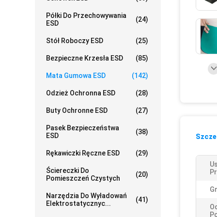
Półki Do Przechowywania
(24)
ESD
Stół Roboczy ESD
(25)
Bezpieczne Krzesła ESD
(85)
Mata Gumowa ESD
(142)
Odzież Ochronna ESD
(28)
Buty Ochronne ESD
(27)
Pasek Bezpieczeństwa
(38)
ESD
Szczeg
Rękawiczki Ręczne ESD
(29)
Us
Ściereczki Do
Pr
(20)
Pomieszczeń Czystych
G
Narzędzia Do Wyładowań
(41)
Elektrostatycznyc...
O
Po