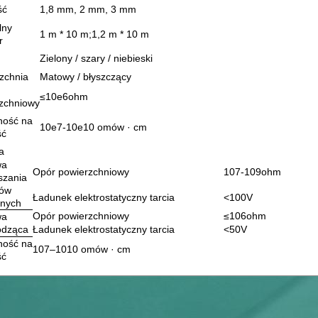
ść
1,8 mm, 2 mm, 3 mm
lny
1 m * 10 m;1,2 m * 10 m
r
Zielony / szary / niebieski
zchnia
Matowy / błyszczący
≤10e6ohm
zchniowy
ność na
10e7-10e10 omów · cm
ść
a
wa
Opór powierzchniowy
107-109ohm
szania
ków
Ładunek elektrostatyczny tarcia
<100V
znych
Opór powierzchniowy
≤106ohm
wa
odząca
Ładunek elektrostatyczny tarcia
<50V
ność na
107–1010 omów · cm
ść