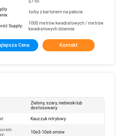
$7.50
óły
torby z kartonem na palecie
nia:
1000 metrów kwadratowych / metrów
ość Supply:
kwadratowych dziennie
jlepsza Cena
Kontakt
Zielony, szary, niebieski lub
dostosowany
ał:
Kauczuk nitrylowy
porem
10e3-10e6 omów
wy: