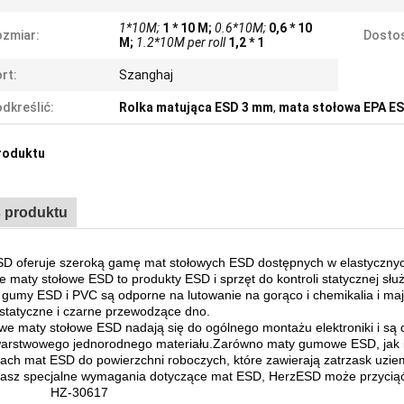
1*10M;
1 * 10 M;
0.6*10M;
0,6 * 10
zmiar:
Dostos
M;
1.2*10M per roll
1,2 * 1
rt:
Szanghaj
dkreślić:
Rolka matująca ESD 3 mm
,
mata stołowa EPA E
roduktu
 produktu
D oferuje szeroką gamę mat stołowych ESD dostępnych w elastycznyc
e maty stołowe ESD to produkty ESD i sprzęt do kontroli statycznej słu
 gumy ESD i PVC są odporne na lutowanie na gorąco i chemikalia i maj
ostatyczne i czarne przewodzące dno.
we maty stołowe ESD nadają się do ogólnego montażu elektroniki i są
arstwowego jednorodnego materiału.Zarówno maty gumowe ESD, jak i 
ach mat ESD do powierzchni roboczych, które zawierają zatrzask uziem
masz specjalne wymagania dotyczące mat ESD, HerzESD może przyciąć
HZ-30617