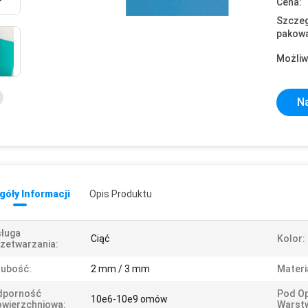
Cena:
Szczeg
pakowa
Możliw
Na
óły Informacji
Opis Produktu
ługa
Ciąć
Kolor:
zetwarzania:
rubość:
2 mm / 3 mm
Materi
dporność
Pod O
10e6-10e9 omów
wierzchniowa:
Warst