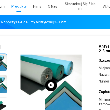
Skontaktuj Się Z Na
om
Produkty
Filmy
O Nas
Aktu
Mi
ł Roboczy EPA Z Gumy Nritrylowej 2-3 Mm
Antys
2-3 
Szczeg
Miejsc
Nazwa 
Numer 
Zapłat
Minima
zamówi