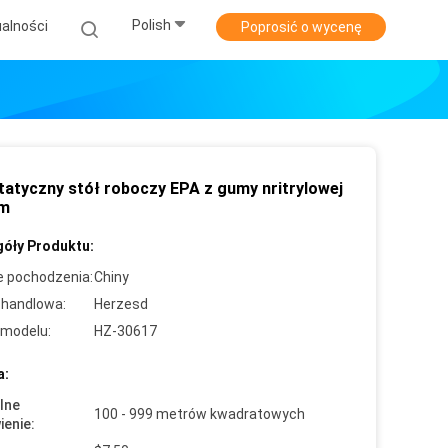
Polish
alności
Poprosić o wycenę
tatyczny stół roboczy EPA z gumy nritrylowej
mm
óły Produktu:
e pochodzenia:
Chiny
handlowa:
Herzesd
modelu:
HZ-30617
a:
lne
100 - 999 metrów kwadratowych
enie: