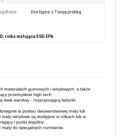
uj Kolor:
Dostępne z Twoją próbką
SD
,
rolka matująca ESD EPA
h materiałach gumowych i winylowych, a także
żący przemysłowi high-tech.
ą dwie warstwy - rozpraszającą ładunki
 dostępne w postaci dwuwarstwowej maty lub
maty winylowe są dostępne w rolkach lub w
iający i punkt wspólny.
 maty do specjalnych rozmiarów.