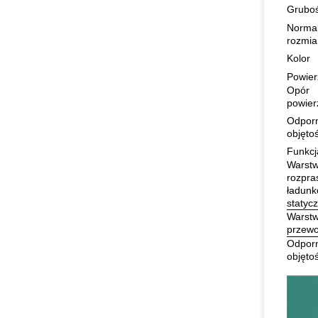
Grubo
Norma
rozmia
Kolor
Powier
Opór
powier
Odpor
objęto
Funkcj
Warst
rozpra
ładun
statyc
Warst
przew
Odpor
objęto