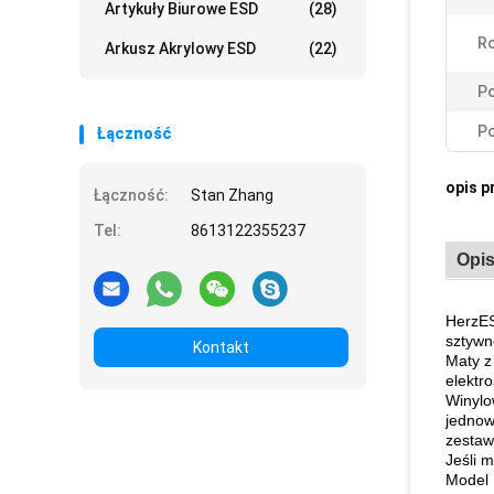
Artykuły Biurowe ESD
(28)
Ro
Arkusz Akrylowy ESD
(22)
Po
Po
Łączność
opis p
Łączność:
Stan Zhang
Tel:
8613122355237
Opis
HerzES
sztywn
Kontakt
Maty z
elektr
Winylo
jednow
zestaw
Jeśli 
Model