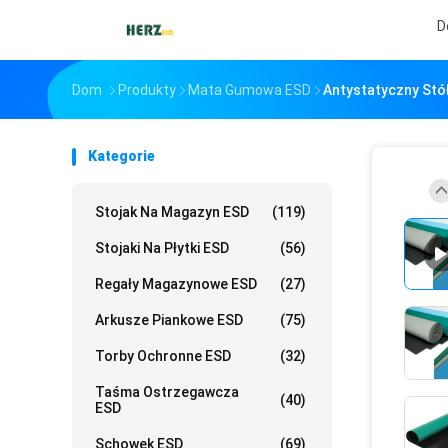
D
Dom
Produkty
Mata Gumowa ESD
Antystatyczny Stó
Kategorie
Stojak Na Magazyn ESD
(119)
Stojaki Na Płytki ESD
(56)
Regały Magazynowe ESD
(27)
Arkusze Piankowe ESD
(75)
Torby Ochronne ESD
(32)
Taśma Ostrzegawcza
(40)
ESD
Schowek ESD
(69)