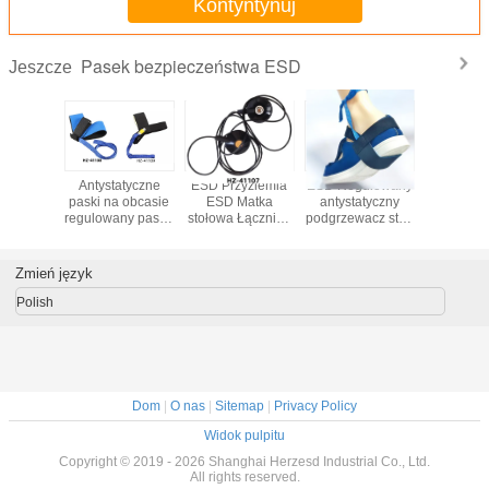
Kontyntynuj
Pasek bezpieczeństwa ESD
Jeszcze
Anty-
Antystatyczny
Antystatyczny pas
Antystat
zmęczeniowa
pasek do
do nadgarstka
paski na 
mata ESD do
nadgarstka z żelu
regulowany pas
regulowan
warsztatu
krzemianowego z
do nadgarstka
na obcas
przemysłowego |
czasem
ESD Pas do
3-warstwowa
rozpraszania 0,1S
elektrostatycznego
Zmień język
mata podłogowa z
rozładowania
żółtym obrzeżem
Polish
Dom
|
O nas
|
Sitemap
|
Privacy Policy
Widok pulpitu
Copyright © 2019 - 2026 Shanghai Herzesd Industrial Co., Ltd.
All rights reserved.