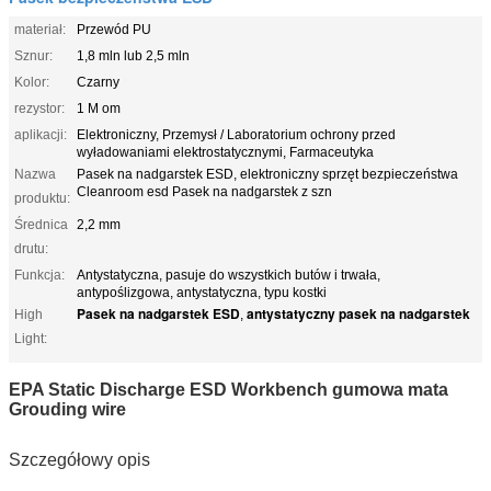
materiał:
Przewód PU
Sznur:
1,8 mln lub 2,5 mln
Kolor:
Czarny
rezystor:
1 M om
aplikacji:
Elektroniczny, Przemysł / Laboratorium ochrony przed
wyładowaniami elektrostatycznymi, Farmaceutyka
Nazwa
Pasek na nadgarstek ESD, elektroniczny sprzęt bezpieczeństwa
Cleanroom esd Pasek na nadgarstek z szn
produktu:
Średnica
2,2 mm
drutu:
Funkcja:
Antystatyczna, pasuje do wszystkich butów i trwała,
antypoślizgowa, antystatyczna, typu kostki
Pasek na nadgarstek ESD
antystatyczny pasek na nadgarstek
High
,
Light:
EPA Static Discharge ESD Workbench gumowa mata
Grouding wire
Szczegółowy opis