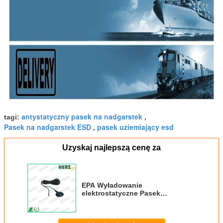
antystatyczny pasek na nadgarstek
tagi:
,
Pasek na nadgarstek ESD
pasek uziemiający esd
,
Uzyskaj najlepszą cenę za
EPA Wyładowanie
elektrostatyczne Pasek
bezpieczeństwa ESD Stół
warsztatowy Gumowa mata
Przewód uziemiający