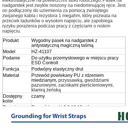
elektrostatyczne na powierzchni stołu roboczego.
Pasek na
nadgarstek jest zwykle noszony na niedominującej ręce.
Jest
on podłączony do uziemienia za pomocą zwiniętego
zwijanego kabla i rezystora 1 megahm, który pozwala na
przeciek ładunków o wysokim napięciu, ale zapobiega
ryzyku porażenia podczas pracy z częściami o niskim
napięciu.
Produkt
Wygodny pasek na nadgarstek z
antystatyczną magiczną taśmą
Model
HZ-41107
Podanie
Do użytku przemysłowego w miejscu pracy
ESD Controll
Funkcja
Podwójny elastyczny drut
Materiał
Przewód powlekany PU z rdzeniem
miedzianym,
przyssawką, gwoździami
pazurowymi, zaciskami pierścieniowymi,
klamrą żeńską
Dostępny
czarny
kolor
Rozmiar
Przewód cewki 6,8,10,12 stóp
dostępny