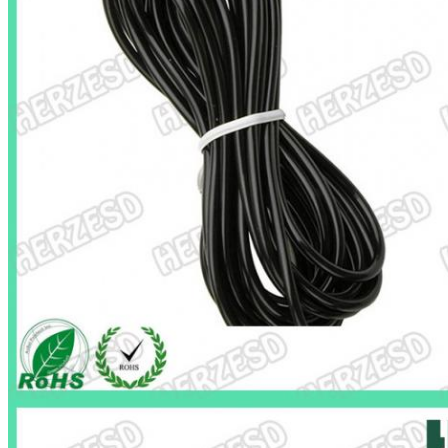
Zostaw wiadomość
Oddzwonimy wkrótce