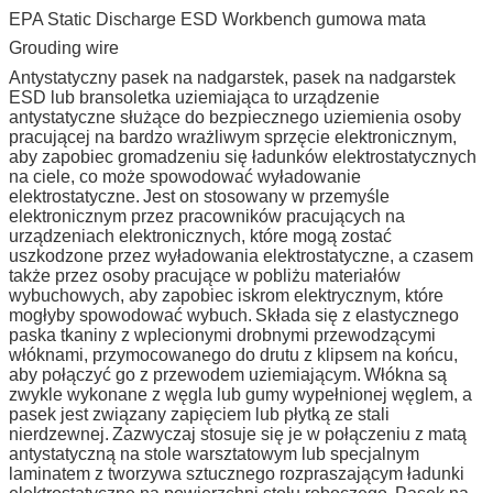
EPA Static Discharge ESD Workbench gumowa mata
Grouding wire
Antystatyczny pasek na nadgarstek, pasek na nadgarstek
ESD lub bransoletka uziemiająca to urządzenie
antystatyczne służące do bezpiecznego uziemienia osoby
pracującej na bardzo wrażliwym sprzęcie elektronicznym,
aby zapobiec gromadzeniu się ładunków elektrostatycznych
na ciele, co może spowodować wyładowanie
elektrostatyczne.
Jest on stosowany w przemyśle
elektronicznym przez pracowników pracujących na
urządzeniach elektronicznych, które mogą zostać
uszkodzone przez wyładowania elektrostatyczne, a czasem
także przez osoby pracujące w pobliżu materiałów
wybuchowych, aby zapobiec iskrom elektrycznym, które
mogłyby spowodować wybuch.
Składa się z elastycznego
paska tkaniny z wplecionymi drobnymi przewodzącymi
włóknami, przymocowanego do drutu z klipsem na końcu,
aby połączyć go z przewodem uziemiającym.
Włókna są
zwykle wykonane z węgla lub gumy wypełnionej węglem, a
pasek jest związany zapięciem lub płytką ze stali
nierdzewnej.
Zazwyczaj stosuje się je w połączeniu z matą
antystatyczną na stole warsztatowym lub specjalnym
laminatem z tworzywa sztucznego rozpraszającym ładunki