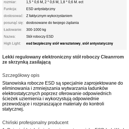
rozmiar:
1,5 * 0,6 M, 2 * 0,6 M, 1,8 * 0,6 M. ect
Funkcja:
ESD antystatyczny
dostosować:
Z faktycznym wykorzystaniem
posunąć się:
dostosowane do twojego żądania
Ładowanie:
300-1000 kg
Nazwa:
Stół roboczy ESD
esd bezpieczny stół warsztatowy
stół antystatyczny
High Light:
,
Lekki regulowany elektroniczny stół roboczy Cleanrrom
ze skrzynką zasilającą
Szczegółowy opis
Stanowiska robocze ESD są specjalnie zaprojektowane do
eliminowania i zmniejszania wytwarzania ładunków
elektrostatycznych poprzez oferowanie odpowiednich
ścieżek uziemienia i wykorzystują odpowiednie
przewodzące i rozpraszające materiały do ​​kontroli
statycznej.
Chiński profesjonalny producent