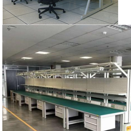
Zostaw wiadomość
Oddzwonimy wkrótce