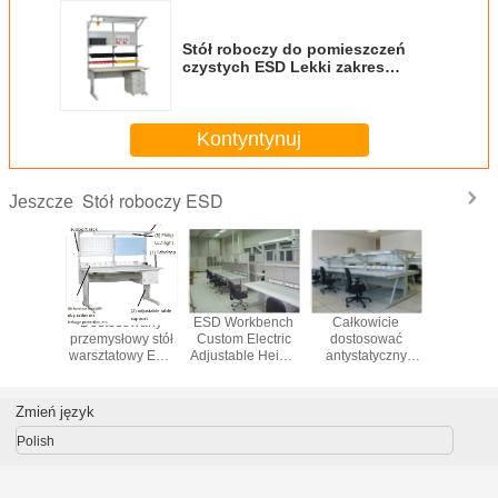
Stół roboczy do pomieszczeń
czystych ESD Lekki zakres
regulacji wysokości 670-1120 mm
Z Power Box
Kontyntynuj
Stół roboczy ESD
Jeszcze
Niestandardowe
Elektroniczne
Stolik
Dostos
stanowisko
stoły laboratoryjne
bezpieczeństwa
przemysło
robocze ESD
1000kg
ESD
warsztat
antystatyczne
antystatyczne
przeciwpożarowego
z regulac
stoły warsztatowe
o masie 500 kg
mont
ESD
elektro
Zmień język
laborato
wytrzymał
Polish
robo