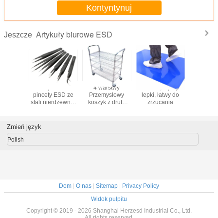
Kontyntynuj
Artykuły biurowe ESD
Jeszcze
Film
Bezpieczne
4 warstwy
Klebki, lepki,
4 wars
m Kleisty
pincety ESD ze
Przemysłowy
lepki, łatwy do
Przemy
norazowy
stali nierdzewnej
koszyk z drutu
zrzucania
koszyk z
eci Usuń
110 mm do
chromowego ESD
chromowe
ty Mat
naprawy
wózek półki z 4
wózek pół
elektroniki i
cali z hamulcem
cali z ha
Zmień język
telefonów
Polish
Dom
|
O nas
|
Sitemap
|
Privacy Policy
Widok pulpitu
Copyright © 2019 - 2026 Shanghai Herzesd Industrial Co., Ltd.
All rights reserved.