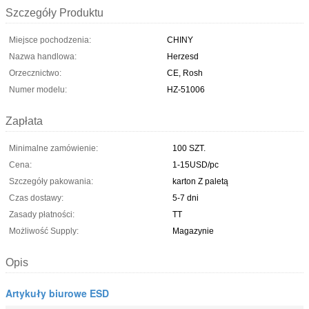
Szczegóły Produktu
Miejsce pochodzenia:
CHINY
Nazwa handlowa:
Herzesd
Orzecznictwo:
CE, Rosh
Numer modelu:
HZ-51006
Zapłata
Minimalne zamówienie:
100 SZT.
Cena:
1-15USD/pc
Szczegóły pakowania:
karton Z paletą
Czas dostawy:
5-7 dni
Zasady płatności:
TT
Możliwość Supply:
Magazynie
Opis
Artykuły biurowe ESD