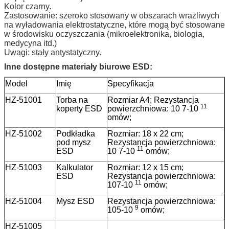
Kolor czarny.
Zastosowanie: szeroko stosowany w obszarach wrażliwych
na wyładowania elektrostatyczne, które mogą być stosowane
w środowisku oczyszczania (mikroelektronika, biologia,
medycyna itd.)
Uwagi: stały antystatyczny.
Inne dostępne materiały biurowe ESD:
Model
Imię
Specyfikacja
HZ-51001
Torba na
Rozmiar A4; Rezystancja
11
koperty ESD
powierzchniowa: 10 7-10
omów;
HZ-51002
Podkładka
Rozmiar: 18 x 22 cm;
pod mysz
Rezystancja powierzchniowa:
11
ESD
10 7-10
omów;
HZ-51003
Kalkulator
Rozmiar: 12 x 15 cm;
ESD
Rezystancja powierzchniowa:
11
107-10
omów;
HZ-51004
Mysz ESD
Rezystancja powierzchniowa:
9
105-10
omów;
HZ-51005