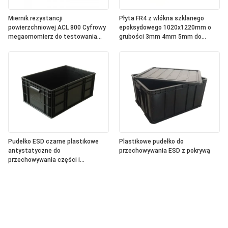
Miernik rezystancji
Płyta FR4 z włókna szklanego
powierzchniowej ACL 800 Cyfrowy
epoksydowego 1020x1220mm o
megaomomierz do testowania
grubości 3mm 4mm 5mm do
rezystancji ESD i środowiskowej
izolacji PCB
Pudełko ESD czarne plastikowe
Plastikowe pudełko do
antystatyczne do
przechowywania ESD z pokrywą
przechowywania części i
organizacji komponentów